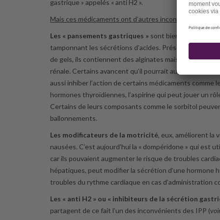
gastrique » appelés « anti H2 ».
Mais ces médicaments ont d’autres inconvénients
.
Les « pansements gastriques »
sont bien connus car i
tamponnant les sécrétions d’acides. Présentés sous f
de gels, ils contiennent des alginates mais parfois aussi
rénale. Certains avancent qu’il pourrait augmenter le ri
aussi inhiber l’action de certains médicaments comme le
hormones thyroïdiennes, l’aspirine qui peut jouer un rôl
Certains de leurs composants comme le sorbitol peuvent
ballonnements.
Les modificateurs de la motricité
, eux, améliorent la
nausées. C’est aujourd’hui la « dompéridone » qui est u
car ils pouvaient augmenter le risque de troubles cardi
hépatiques, peut modifier la sécrétion d’une hormone h
troubles du rythme cardiaque en cas d’administration c
Les « anti H2 » ou « inhibiteurs de la sécrétion gastr
partagent de ce fait l’un des inconvénients des IPP (
voi