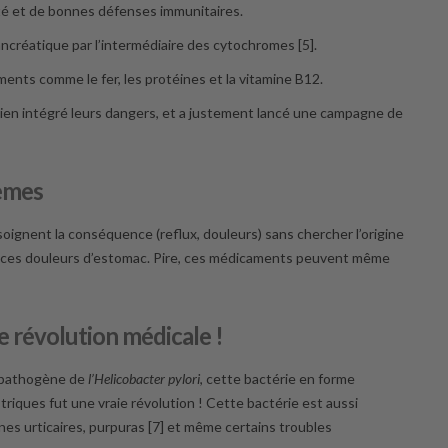
té et de bonnes défenses immunitaires.
ncréatique par l’intermédiaire des cytochromes [5].
ents comme le fer, les protéines et la vitamine B12.
ien intégré leurs dangers, et a justement lancé une campagne de
lèmes
oignent la conséquence (reflux, douleurs) sans chercher l’origine
de ces douleurs d’estomac. Pire, ces médicaments peuvent même
ne révolution médicale !
e pathogène de
l’Helicobacter pylori
, cette bactérie en forme
striques fut une vraie révolution ! Cette bactérie est aussi
es urticaires, purpuras [7] et même certains troubles