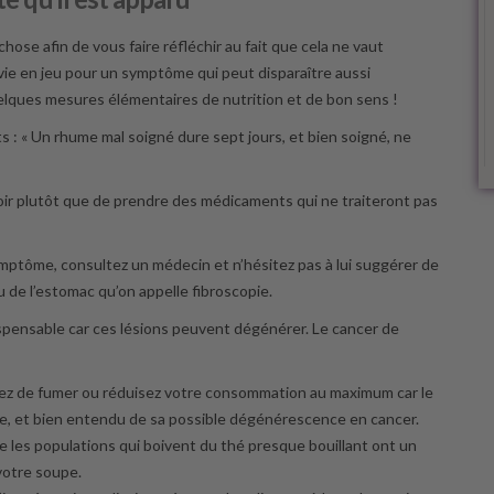
 chose afin de vous faire réfléchir au fait que cela ne vaut
vie en jeu pour un symptôme qui peut disparaître aussi
quelques mesures élémentaires de nutrition et de bon sens !
s : « Un rhume mal soigné dure sept jours, et bien soigné, ne
oir plutôt que de prendre des médicaments qui ne traiteront pas
mptôme, consultez un médecin et n’hésitez pas à lui suggérer de
 de l’estomac qu’on appelle fibroscopie.
ndispensable car ces lésions peuvent dégénérer. Le cancer de
sez de fumer ou réduisez votre consommation au maximum car le
ne, et bien entendu de sa possible dégénérescence en cancer.
e les populations qui boivent du thé presque bouillant ont un
votre soupe.