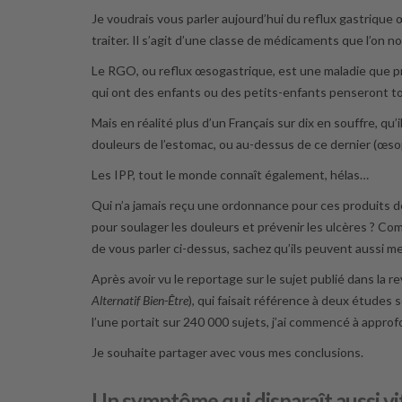
Je voudrais vous parler aujourd’hui du reflux gastriqu
traiter. Il s’agit d’une classe de médicaments que l’on n
Le RGO, ou reflux œsogastrique, est une maladie que p
qui ont des enfants ou des petits-enfants penseront tou
Mais en réalité plus d’un Français sur dix en souffre, qu
douleurs de l’estomac, ou au-dessus de ce dernier (œs
Les IPP, tout le monde connaît également, hélas…
Qui n’a jamais reçu une ordonnance pour ces produits de
pour soulager les douleurs et prévenir les ulcères ? Co
de vous parler ci-dessus, sachez qu’ils peuvent aussi m
Après avoir vu le reportage sur le sujet publié dans la r
Alternatif Bien-Être
), qui faisait référence à deux études 
l’une portait sur 240 000 sujets, j’ai commencé à appro
Je souhaite partager avec vous mes conclusions.
Un symptôme qui disparaît aussi vit