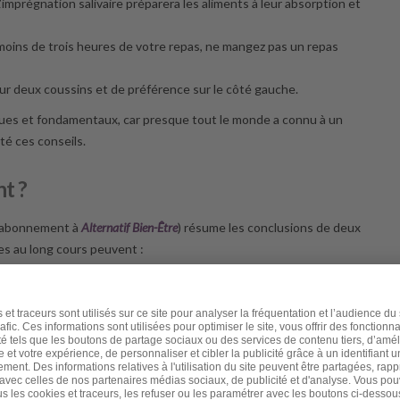
L’imprégnation salivaire préparera les aliments à leur absorption et
 moins de trois heures de votre repas, ne mangez pas un repas
sur deux coussins et de préférence sur le côté gauche.
tiques et fondamentaux, car presque tout le monde a connu à un
é ces conseils.
t ?
t abonnement à
Alternatif Bien-Être
) résume les conclusions de deux
es au long cours peuvent :
s du rein de 20 à 40 %
6 %
 plus anciens comme les « pansements antiacide », les
les « bloqueurs de l’acidité ou inhibiteurs de la sécrétion