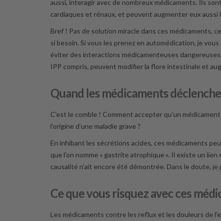
aussi, interagir avec de nombreux médicaments. Ils son
cardiaques et rénaux, et peuvent augmenter eux aussi l
Bref ! Pas de solution miracle dans ces médicaments, c
si besoin. Si vous les prenez en automédication, je vous
éviter des interactions médicamenteuses dangereuses. 
IPP compris, peuvent modifier la flore intestinale et au
Quand les médicaments déclenchen
C’est le comble ! Comment accepter qu’un médicament c
l’origine d’une maladie grave ?
En inhibant les sécrétions acides, ces médicaments pe
que l’on nomme « gastrite atrophique ». Il existe un lie
causalité n’ait encore été démontrée. Dans le doute, je 
Ce que vous risquez avec ces méd
Les médicaments contre les reflux et les douleurs de l’es