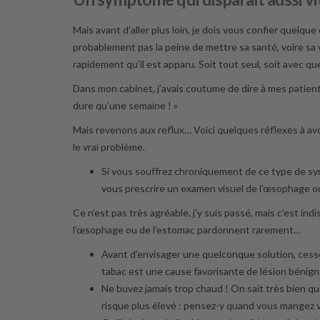
Mais avant d’aller plus loin, je dois vous confier quelque
probablement pas la peine de mettre sa santé, voire sa 
rapidement qu’il est apparu. Soit tout seul, soit avec 
Dans mon cabinet, j’avais coutume de dire à mes patient
dure qu’une semaine ! »
Mais revenons aux reflux… Voici quelques réflexes à av
le vrai problème.
Si vous souffrez chroniquement de ce type de sy
vous prescrire un examen visuel de l’œsophage ou
Ce n’est pas très agréable, j’y suis passé, mais c’est i
l’œsophage ou de l’estomac pardonnent rarement…
Avant d’envisager une quelconque solution, ces
tabac est une cause favorisante de lésion bénig
Ne buvez jamais trop chaud ! On sait très bien qu
risque plus élevé : pensez-y quand vous mangez 