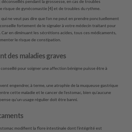
t déconseillés pendant la grossesse, en cas de troubles
e risque de gynécomastie [4] et de troubles du rythme.
e qui ne veut pas dire que l’on ne peut en prendre ponctuellement
 conseille fortement de le signaler à votre médecin traitant pour
Car en diminuant les sécrétions acides, tous ces médicaments,
gmenter le risque de constipation.
t des maladies graves
onseillé pour soigner une affection bénigne puisse être à
uvent engendrer, à terme, une atrophie de la muqueuse gastrique
n entre cette maladie et le cancer de l’estomac, bien qu’aucune
pense qu’un usage régulier doit être banni.
icaments
tomac modifient la flore intestinale dont l’intégrité est