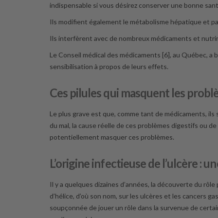
indispensable si vous désirez conserver une bonne san
Ils modifient également le métabolisme hépatique et pa
Ils interfèrent avec de nombreux médicaments et nutrim
Le Conseil médical des médicaments [6], au Québec, a b
sensibilisation à propos de leurs effets.
Ces pilules qui masquent les prob
Le plus grave est que, comme tant de médicaments, ils s
du mal, la cause réelle de ces problèmes digestifs ou 
potentiellement masquer ces problèmes.
L’origine infectieuse de l’ulcère : u
Il y a quelques dizaines d’années, la découverte du rôl
d’hélice, d’où son nom, sur les ulcères et les cancers ga
soupçonnée de jouer un rôle dans la survenue de certain