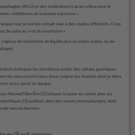
e œsophagien (RGO) et des médicaments qu’on utilise pour le
omme « inhibiteurs de la pompe à protons ».
resque tout le monde connaît mais à des stades différents. Ceux
t de suite au « rot du nourrisson ».
’il s’agisse de remontées de liquide plus ou moins acides, ou de
ophage).
stinés à bloquer les sécrétions acides des cellules gastriques
mme les vasoconstricteurs (pour soigner les rhumes) dont je viens
ettre votre santé en danger.
evue
Alternatif Bien-Être
[2] (
cliquez ici pour en savoir plus sur
scientifiques [3] publiées dans des revues internationales, dont
fondir mes recherches.
e qu’il est apparu