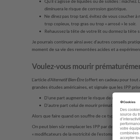
Qu’il s’agisse de liquides ou de solides : mâchez. 
diminuera le risque de corrosion gastrique.
Ne dînez pas trop tard, évitez de vous coucher à
trop copieux, trop gras ou trop « arrosé » le soir.
Rehaussez la tête de votre lit ou dormez la tête 
Je pourrais continuer ainsi avec d’autres conseils pra
moment de sa vie des remontées acides et a expériment
Voulez-vous mourir prématurémen
L’article
d’Alternatif Bien-Être
(offert en cadeau pour tou
grandes études américaines, et signale que les IPP pris
D’une part augmenter le risque de maladies grave
D’autre part celui de mourir prématurément de 7
Alors que faire quand on souffre de ce type de maux ?
On peut bien sûr remplacer les IPP par des médicaments
« modificateurs de la motricité de l’estomac » ou encore 