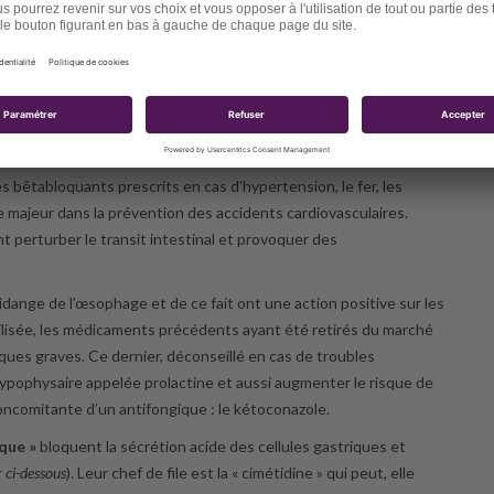
ls soulagent rapidement reflux et douleurs gastriques en
orme de comprimés à croquer avec des parfums synthétiques, ou
 de l’aluminium, qui est contre-indiqué lui aussi en cas de maladie
sque de maladie d’Alzheimer. Ce débat n’est pas clos. Ils peuvent
s bêtabloquants prescrits en cas d’hypertension, le fer, les
e majeur dans la prévention des accidents cardiovasculaires.
 perturber le transit intestinal et provoquer des
 vidange de l’œsophage et de ce fait ont une action positive sur les
tilisée, les médicaments précédents ayant été retirés du marché
aques graves. Ce dernier, déconseillé en cas de troubles
ypophysaire appelée prolactine et aussi augmenter le risque de
oncomitante d’un antifongique : le kétoconazole.
ique »
bloquent la sécrétion acide des cellules gastriques et
r ci-dessous
). Leur chef de file est la « cimétidine » qui peut, elle