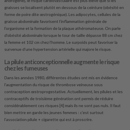
androgène), le risque cardiovasculaire
est plus élevé que si les
graisses se localisent plutôt en dessous de la ceinture (obésité en
forme de poire dite œstrogénique). Les adipocytes, cellules de la
graisse abdominale favorisent l’inflammation générale de
l’organisme et la formation de la plaque athéromateuse. On parle
d’obésité abdominale lorsque le tour de taille dépasse 88 cm chez
la femme et 102 cm chez l’homme. Le surpoids peut favoriser la
survenue d’une hypertension artérielle qui majore le risque.
La pilule anticonceptionnelle augmente le risque
chez les fumeuses
Dans les années 1980, différentes études ont mis en évidence
l’augmentation du risque de thrombose veineuse sous
contraception œstroprogestative. Actuellement, les pilules et les
contraceptifs de troisième génération ont permis de réduire
considérablement ces risques [4] mais ils ne sont pas nuls. Il faut
bien mettre en garde les jeunes femmes : c’est surtout
l’association pilule + cigarette qui est à proscrire.