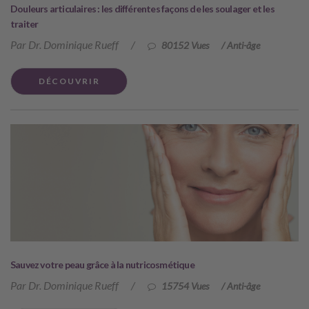
Douleurs articulaires : les différentes façons de les soulager et les
traiter
Par Dr. Dominique Rueff
/
80152 Vues
/
Anti-âge
DÉCOUVRIR
Sauvez votre peau grâce à la nutricosmétique
Par Dr. Dominique Rueff
/
15754 Vues
/
Anti-âge