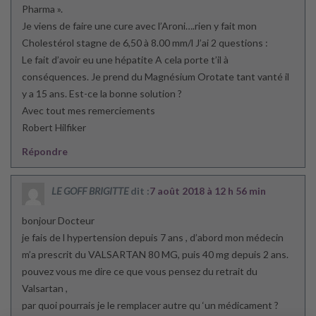
Pharma ».
Je viens de faire une cure avec l’Aroni….rien y fait mon
Cholestérol stagne de 6,50 à 8.00 mm/l J’ai 2 questions :
Le fait d’avoir eu une hépatite A cela porte t’il à
conséquences. Je prend du Magnésium Orotate tant vanté il
y a 15 ans. Est-ce la bonne solution ?
Avec tout mes remerciements
Robert Hilfiker
Répondre
LE GOFF BRIGITTE
dit :
7 août 2018 à 12 h 56 min
bonjour Docteur
je fais de l hypertension depuis 7 ans , d’abord mon médecin
m’a prescrit du VALSARTAN 80 MG, puis 40 mg depuis 2 ans.
pouvez vous me dire ce que vous pensez du retrait du
Valsartan ,
par quoi pourrais je le remplacer autre qu ‘un médicament ?