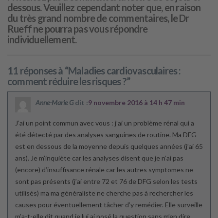
dessous. Veuillez cependant noter que, en raison
du très grand nombre de commentaires, le Dr
Rueff ne pourra pas vous répondre
individuellement.
11 réponses à “Maladies cardiovasculaires :
comment réduire les risques ?”
Anne-Marie G
dit :
9 novembre 2016 à 14 h 47 min
J’ai un point commun avec vous : j’ai un problème rénal qui a
été détecté par des analyses sanguines de routine. Ma DFG
est en dessous de la moyenne depuis quelques années (j’ai 65
ans). Je m’inquiète car les analyses disent que je n’ai pas
(encore) d’insuffisance rénale car les autres symptomes ne
sont pas présents (j’ai entre 72 et 76 de DFG selon les tests
utilisés) ma ma généraliste ne cherche pas à rechercher les
causes pour éventuellement tâcher d’y remédier. Elle surveille
m’a-t-elle dit quand je lui ai posé la question sans m’en dire