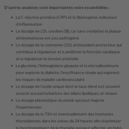
D’autres analyses sont importantes voire essentielles :
La C réactive protéine (CRP) et le fibrinogène, indicateur
d’inflammation
Le dosage de LDL oxydées [8], car sans oxydation la plaque
athéromateuse est peu pathogène
Le dosage de la coenzyme Q10, antioxydant protecteur qui
contribue à régulariser et à améliorer la fonction cardiaque
et à régulariser la tension artérielle
La glycémie, l’hémoglobine glyquée et la microalbuminurie
pour explorer le diabète, l’insuffisance rénale qui majorent
les risques de maladie cardiovasculaire
Le dosage de l’acide urique dont le taux élevé est souvent
associé aux perturbations des bilans lipidiques et rénaux
Le dosage plasmatique du plomb qui peut majorer
l’hypertension
Le dosage de la TSH et éventuellement des hormones
thyroïdiennes dans les urines de 24 heures afin d’optimiser
le fonctionnement de la thyroïde qui peut affecter, en hypo,