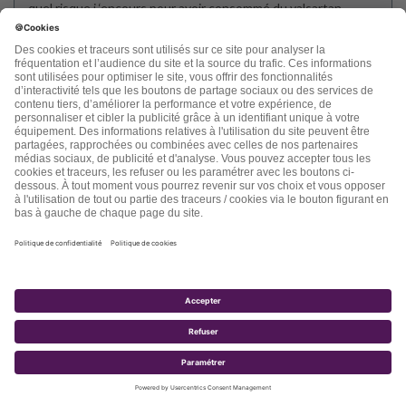
quel risque j ‘encours pour avoir consommé du valsartan
pendant 7 ans ?
merci d ‘avance
brigitte le goff
Répondre
Muller
dit :
7 août 2018 à 13 h 49 min
J’ai a peu pres toutes les pathologies decrites,quels sont les
remédes??si jamais ils en existe?
Répondre
Lucille Potvin
dit :
9 août 2018 à 1 h 08 min
Bonjour Dr Rueff,
Je viens tout juste de terminer ma lecture de votre lettre
« maladies cardiovasculaires« qui m`a apporté plusieurs