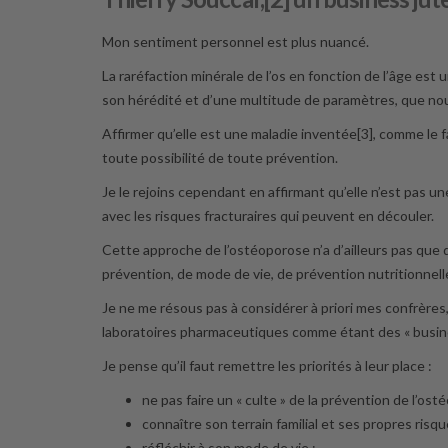
Mon sentiment personnel est plus nuancé.
La raréfaction minérale de l’os en fonction de l’âge es
son hérédité et d’une multitude de paramètres, que nou
Affirmer qu’elle est une maladie inventée[3], comme le fa
toute possibilité de toute prévention.
Je le rejoins cependant en affirmant qu’elle n’est pas un
avec les risques fracturaires qui peuvent en découler.
Cette approche de l’ostéoporose n’a d’ailleurs pas que 
prévention, de mode de vie, de prévention nutritionnel
Je ne me résous pas à considérer à priori mes confrères
laboratoires pharmaceutiques comme étant des « busin
Je pense qu’il faut remettre les priorités à leur place :
ne pas faire un « culte » de la prévention de l’ost
connaître son terrain familial et ses propres risqu
réfléchir à son mode de vie ;