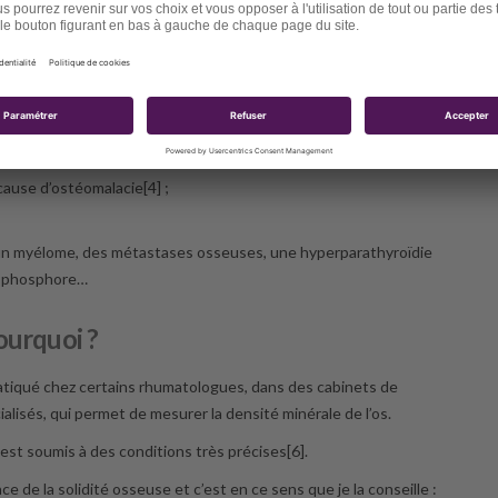
e l’absence de pathologie des parathyroïdes car une éventuelle
perparathyroïdisme réactionnel qui stimule anormalement la
n moi, un dosage de Sulfate de DHEA ;
 calcémie et de la phosphorémie, de la créatininémie, de la
sur les urines de 24 heures ;
voir ci-dessous) ;
ause d’ostéomalacie[4] ;
 un myélome, des métastases osseuses, une hyperparathyroïdie
du phosphore…
ourquoi ?
atiqué chez certains rhumatologues, dans des cabinets de
ialisés, qui permet de mesurer la densité minérale de l’os.
st soumis à des conditions très précises[6].
 de la solidité osseuse et c’est en ce sens que je la conseille :