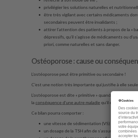
privilégier les solutions naturelles et nutritionn
être très vigilant avec certains médicaments dont l
secondaires peuvent être invalidants ;
attirer l’attention des patients à propos de la « 
dépressifs, qu’il s’agisse de médicaments ou d’u
priori, comme naturelles et sans danger.
Ostéoporose : cause ou conséquen
L’ostéoporose peut être primitive ou secondaire !
C’est une notion très importante qui justifie à elle seu
L’ostéoporose est dite « primitive » quand aucune maladie
la
conséquence d’une autre maladie
qu’il est absolument
Ce bilan pourra comporter :
une vitesse de sédimentation (VS) pour apprécier
un dosage de la TSH afin de s’assurer de l’absenc