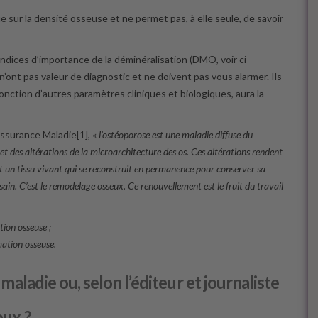
sur la densité osseuse et ne permet pas, à elle seule, de savoir
dices d’importance de la déminéralisation (DMO, voir ci-
n’ont pas valeur de diagnostic et ne doivent pas vous alarmer. Ils
 fonction d’autres paramètres cliniques et biologiques, aura la
’Assurance Maladie[1], «
l’ostéoporose est une maladie diffuse du
et des altérations de la microarchitecture des os. Ces altérations rendent
 est un tissu vivant qui se reconstruit en permanence pour conserver sa
ain. C’est le remodelage osseux. Ce renouvellement est le fruit du travail
ption osseuse ;
rmation osseuse.
 maladie ou, selon l’éditeur et journaliste
eux ?