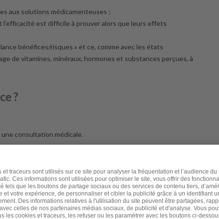
elles aux solutions médicamenteuses ;
’efficacité est difficile à prouver alors que leurs effets
balance bénéfices/risques » et ce, comme avec les états
sage de vitamines, minéraux, hormones et substances perçues, à
ce ?
le une consultation médicale.
 associée n’en est la cause. Et « secondaire » lorsqu’elle est
 nécessaire de diagnostiquer afin de pouvoir la traiter.
 l’inflammation ;
e de pathologie de la thyroïde ;