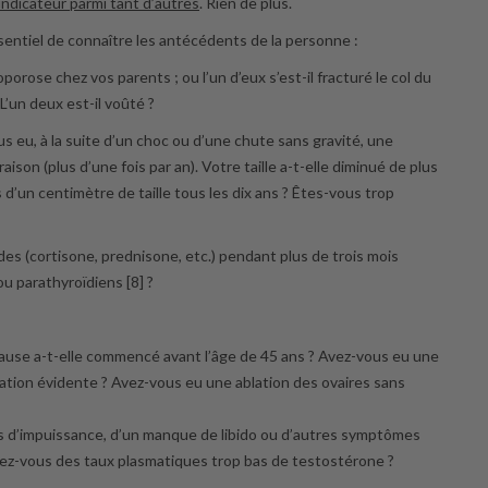
indicateur parmi tant d’autres
. Rien de plus.
sentiel de connaître les antécédents de la personne :
orose chez vos parents ; ou l’un d’eux s’est-il fracturé le col du
L’un deux est-il voûté ?
us eu, à la suite d’un choc ou d’une chute sans gravité, une
on (plus d’une fois par an). Votre taille a-t-elle diminué de plus
d’un centimètre de taille tous les dix ans ? Êtes-vous trop
es (cortisone, prednisone, etc.) pendant plus de trois mois
u parathyroïdiens [8] ?
ause a-t-elle commencé avant l’âge de 45 ans ? Avez-vous eu une
cation évidente ? Avez-vous eu une ablation des ovaires sans
s d’impuissance, d’un manque de libido ou d’autres symptômes
Avez-vous des taux plasmatiques trop bas de testostérone ?