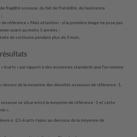
e fragilité osseuse, du fait de l’hérédité, de l’existence
 ;
de référence ». Mais attention : si la première image ne pose pas
examen avant au moins 5 années ;
atoire de cortisone pendant plus de 3 mois.
 résultats
n « écarts » par rapport à des moyennes standards que l’on nomme
 au-dessus de la moyenne des densités osseuses de référence -1.
le osseuse se situe entre la moyenne de référence -1 et cette
ie ».
érieure à -2,5 écarts-types au-dessous de la moyenne de