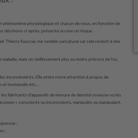
t un phénomène physiologique et chacun de nous, en fonction de
s décrivons ci-après, présente ou non un risque.
it Thierry Souccar, me semble caricatural car cela revient à nier
e maladie, mais un vieillissement plus ou moins précoce de l’os,
des inconvénients. Elle attire notre attention à propos de
le et hormonale etc…
, les fabricants d’appareils de mesure de densité osseuse ou les
essmen » conscients ou inconscients, manipulés ou manipulant.
éoporose ;
es ;