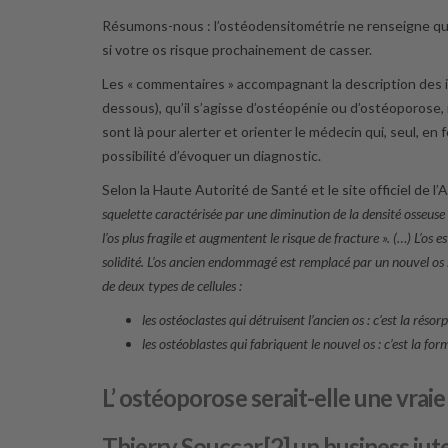
Résumons-nous : l’ostéodensitométrie ne renseigne que 
si votre os risque prochainement de casser.
Les « commentaires » accompagnant la description des in
dessous), qu’il s’agisse d’ostéopénie ou d’ostéoporose, 
sont là pour alerter et orienter le médecin qui, seul, en
possibilité d’évoquer un diagnostic.
Selon la Haute Autorité de Santé et le site officiel de l
squelette caractérisée par une diminution de la densité osseuse 
l’os plus fragile et augmentent le risque de fracture ». (…) L’os
solidité. L’os ancien endommagé est remplacé par un nouvel os s
de deux types de cellules :
les ostéoclastes qui détruisent l’ancien os : c’est la résor
les ostéoblastes qui fabriquent le nouvel os : c’est la fo
L’ ostéoporose serait-elle une vraie
Thierry Souccar,[2] un business jut