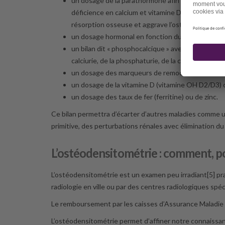
un dosage de la parathormone afin de s’assurer d
déficience en calcium et vitamine D induit un hy
résorption osseuse et aggrave l’ostéoporose ;
un dosage hormonal en fonction du sexe et, selo
un bilan dit « phosphocalcique » avec dosage de la
calciurie, de la phosphaturie, de la créatininurie, 
un dosage des marqueurs de remodelage osseux (
un dosage de la vitamine D (vitamine OH D2/D3) c
un dosage des taux de fer (ferritine) ou de zinc.
Ce bilan permettra d’écarter d’autres maladies comme
primitive, des perturbations rénales avec élimination 
L’ostéodensitométrie : comment, p
L’ostéodensitométrie est un examen peu irradiant[5] pr
radiologie en ville ou par des centres radiologiques spéc
Le remboursement par les caisses d’Assurance Maladie e
L’ostéodensitométrie permet d’affiner notre connaissance