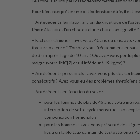
Le score-T fourni par l’ostéodensitométrie est donc
un 
Pour bien interpréter une ostéodensitométrie, il est es
– Antécédents familiaux : a-t-on diagnostiqué de l’ostéop
fémur à la suite d’un choc ou d’une chute sans gravité ? 
– Facteurs cliniques : avez-vous 40 ans ou plus, avez-vo
fracture osseuse ? Tombez-vous fréquemment et sans rais
de 3 cm après l’âge de 40 ans ? Ou avez-vous perdu plus 
maigre (votre IMC[7] est-il inférieur à 19 kg/m²) ?
– Antécédents personnels : avez-vous pris des corticoïd
consécutifs ? Avez-vous eu des problèmes thyroïdiens o
– Antécédents en fonction du sexe :
pour les femmes de plus de 45 ans : votre ménop
interruption de votre cycle menstruel sans expli
compensation hormonale ?
pour les hommes : avez-vous présenté des signe
liés à un faible taux sanguin de testostérone ? 