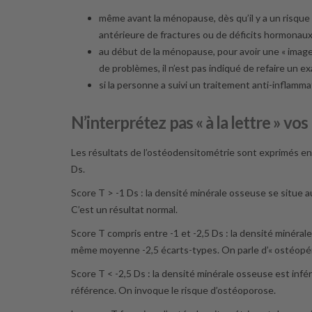
même avant la ménopause, dès qu’il y a un risque d
antérieure de fractures ou de déficits hormonaux
au début de la ménopause, pour avoir une « image 
de problèmes, il n’est pas indiqué de refaire un 
si la personne a suivi un traitement anti-inflamm
N’interprétez pas « à la lettre » vos
Les résultats de l’ostéodensitométrie sont exprimés e
Ds.
Score T > -1 Ds : la densité minérale osseuse se situe
C’est un résultat normal.
Score T compris entre -1 et -2,5 Ds : la densité minéra
même moyenne -2,5 écarts-types. On parle d’« ostéopén
Score T < -2,5 Ds : la densité minérale osseuse est inf
référence. On invoque le risque d’ostéoporose.