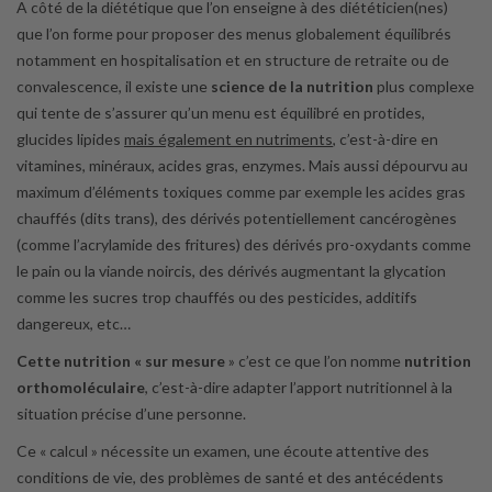
A côté de la diététique que l’on enseigne à des diététicien(nes)
que l’on forme pour proposer des menus globalement équilibrés
notamment en hospitalisation et en structure de retraite ou de
convalescence, il existe une
science de la nutrition
plus complexe
qui tente de s’assurer qu’un menu est équilibré en protides,
glucides lipides
mais également en nutriments
, c’est-à-dire en
vitamines, minéraux, acides gras, enzymes. Mais aussi dépourvu au
maximum d’éléments toxiques comme par exemple les acides gras
chauffés (dits trans), des dérivés potentiellement cancérogènes
(comme l’acrylamide des fritures) des dérivés pro-oxydants comme
le pain ou la viande noircis, des dérivés augmentant la glycation
comme les sucres trop chauffés ou des pesticides, additifs
dangereux, etc…
Cette nutrition « sur mesure
» c’est ce que l’on nomme
nutrition
orthomoléculaire
, c’est-à-dire adapter l’apport nutritionnel à la
situation précise d’une personne.
Ce « calcul » nécessite un examen, une écoute attentive des
conditions de vie, des problèmes de santé et des antécédents