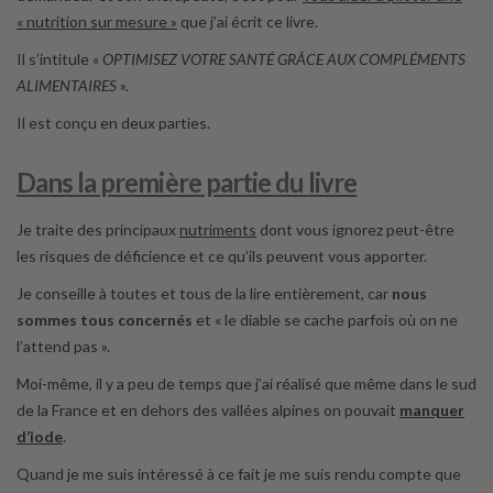
« nutrition sur mesure »
que j’ai écrit ce livre.
Il s’intitule «
OPTIMISEZ VOTRE SANTÉ GRÂCE AUX COMPLÉMENTS
ALIMENTAIRES
».
Il est conçu en deux parties.
Dans la première partie du livre
Je traite des principaux
nutriments
dont vous ignorez peut-être
les risques de déficience et ce qu’ils peuvent vous apporter.
Je conseille à toutes et tous de la lire entièrement, car
nous
sommes tous concernés
et « le diable se cache parfois où on ne
l’attend pas ».
Moi-même, il y a peu de temps que j’ai réalisé que même dans le sud
de la France et en dehors des vallées alpines on pouvait
manquer
d’iode
.
Quand je me suis intéressé à ce fait je me suis rendu compte que