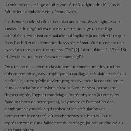
du volume du cartilage adulte, vont être à l’origine des lésions du
fait de leur « emballement » immunitaire.
L’arthrose banale, si elle est au plan anatomo-physiologique une
« maladie de dégénérescence et de remodelage du cartilage
articulaire », est aussi une maladie qui implique (à moindre titre que
dans l’arthrite) des éléments du système immunitaire, comme des
cytokines dites « destructrices » (TNF [2], interleukines 1, 17 et 18)
et des facteurs de croissance comme l’IgF1.
On a raison de la décrire classiquement comme une destruction
puis un remodelage dystrophique du cartilage articulaire, mais il est
capital d’ajouter qu’elle devient progressivement la conséquence
d’une association de lésions où se suivent et se superposent
l’hypertrophie, l’hyper remodelage, l’ostéophytose (à terme, les
fameux « becs de perroquet »), la synovite (inflammation des
membranes synoviales qui tapissent les articulations et
permettent le contact), où les chondrocytes, bien qu’ils ne
représentent qu’une faible part du cartilage, jouent un rôle clé au
plan immunitaire.