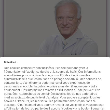
Le docteur Dominique Rueff, diplômé Universitaire de
Cancérologie, est, depuis des années un fervent défenseur
de la prévention et de l'accompagnement nutritionnel et
environnemental des maladies liées à l'âge.
Désireux de découvrir d'autres thérapeutiques et d'en
mesurer les effets, il n'hésite pas à s'ouvrir vers d'autres
connaissances comme la médecine chinoise, l'homéopathie,
la phytothérapie et quelques autres. Dans ses "lettres" il
nous fait partager son expérience, ses connaissances, ses