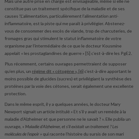
Mais une autre prise en charge est envisageable, même si elle ne
constitue pas un traitement spécifique de la maladie et de ses
causes !L’alimentation, particulièrement l’alimentation anti-
inflammatoire, est la piste qui me paraît à privilégier. Abstenez-
vous de consommer des excès de viande, trop de charcuteries, de
fromages gras qui stimulent le statut inflammatoire de votre
organisme par l’intermédiaire de ce que le docteur Kousmine
appelait « les prostaglandines de guerre » [5] c’est-à-dire les PgE2.
Plus récemment, certains ouvrages permettraient de supposer
qu’en plus, un
régime dit « cétogène », [6]
c’est-à-dire apportant le
moins possible de glucides (sucres) et privilégiant la synthèse des
protéines par la voie des cétones, serait également une excellente
protection.
Dans le même esprit, il y a quelques années, le docteur Mary
Newport signait un article intitulé « Et s’il y avait un remède à la
maladie d’Alzheimer et que personne ne le savait ? ». Elle publia un
ouvrage,
« Maladie d’Alzheimer, et s’il existait un traitement ? Les
molécules de l’espoir »
qui raconte l’histoire du sursis de son mari