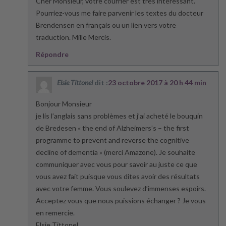
Cher Monsieur, votre courrier est très intéressant.
Pourriez-vous me faire parvenir les textes du docteur
Brendensen en français ou un lien vers votre
traduction. Mille Mercis.
Répondre
Elsie Tittonel
dit :
23 octobre 2017 à 20 h 44 min
Bonjour Monsieur
je lis l’anglais sans problèmes et j’ai acheté le bouquin
de Bredesen « the end of Alzheimers’s – the first
programme to prevent and reverse the cognitive
decline of dementia » (merci Amazone). Je souhaite
communiquer avec vous pour savoir au juste ce que
vous avez fait puisque vous dites avoir des résultats
avec votre femme. Vous soulevez d’immenses espoirs.
Acceptez vous que nous puissions échanger ? Je vous
en remercie.
Elsie Tittonel