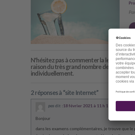
Pro
Par
N'hésitez pas à commenter la lettre de ce 
raison du très grand nombre de commentai
individuellement.
2 réponses à “site Internet”
pas
dit :
18 février 2021 à 11 h 15 min
Bonjour
dans les examens complémentaires, je trouve que le 