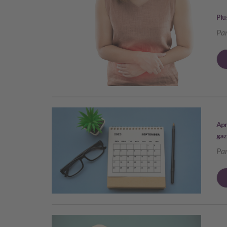
Plu
Par
Apr
gaz
Par