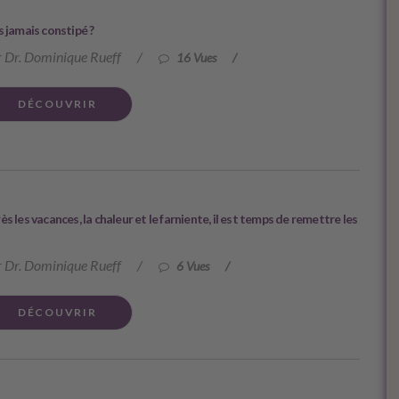
s jamais constipé ?
 Dr. Dominique Rueff
/
16 Vues
/
DÉCOUVRIR
ès les vacances, la chaleur et le farniente, il est temps de remettre les
 Dr. Dominique Rueff
/
6 Vues
/
DÉCOUVRIR