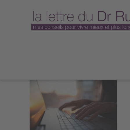
site Internet
Par sni
/
23 février 2017
/
1051 Vues