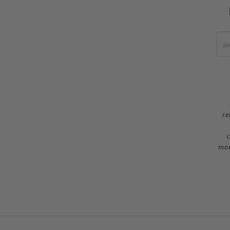
re
c
mom