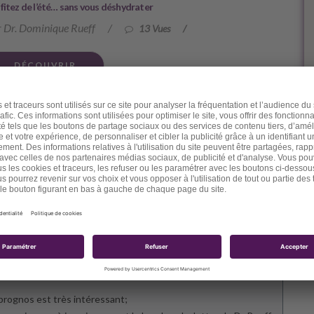
fitez de l’été… sans vous déshydrater
 Dr. Dominique Rueff
/
13 Vues
/
DÉCOUVRIR
jour ci-dessous. Veuillez cependant noter que, en
res, le Dr Rueff ne pourra pas vous répondre
prognos est très intéressant;