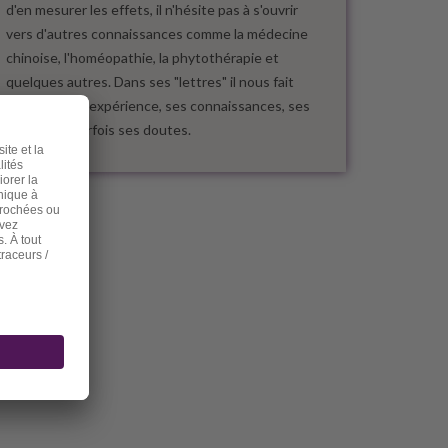
d'en mesurer les effets, il n'hésite pas à s'ouvrir
vers d'autres connaissances comme la médecine
chinoise, l'homéopathie, la phytothérapie et
quelques autres. Dans ses "lettres" il nous fait
partager son expérience, ses connaissances, ses
espoirs et parfois ses doutes.