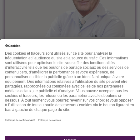
Le docteur Dominique Rueff, diplômé Universitaire de
Cancérologie, est, depuis des années un fervent défenseur
de la prévention et de l'accompagnement nutritionnel et
environnemental des maladies liées à l'âge.
Désireux de découvrir d'autres thérapeutiques et d'en
mesurer les effets, il n'hésite pas à s'ouvrir vers d'autres
connaissances comme la médecine chinoise, l'homéopathie,
la phytothérapie et quelques autres. Dans ses "lettres" il
nous fait partager son expérience, ses connaissances, ses
espoirs et parfois ses doutes.