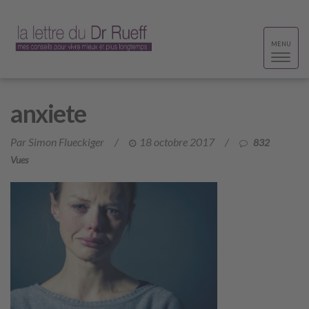
Toggle
MENU
navigat
anxiete
Par Simon Flueckiger
/
18 octobre 2017
/
832
Vues