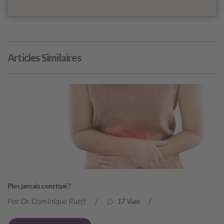
Articles Similaires
Plus jamais constipé ?
Par Dr. Dominique Rueff
/
17 Vues
/