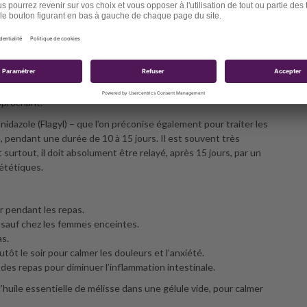
nt de suspecter le SIBO, c’est l’intolérance aux probiotiques : si
es causes, il existe deux types de traitement : le traitement
n vise un résultat durable, il faudra mettre en place une
pprochant.
nidazole (Flagyl) – que l’on préconise également pour traiter les
ne, pendant une durée de 10 à 15 jours. Il est souvent très
surtout, il doit absolument être relayé, après 15 jours, par un
iététiques.
ur pendant les repas.
– sauf chez les femmes enceintes.
as.
plutôt le soir pour calmer les douleurs et l’anxiété.
 des repas pour diminuer l’inflammation intestinale.
huile essentielle de mélisse dans une gélule vide, pour calmer