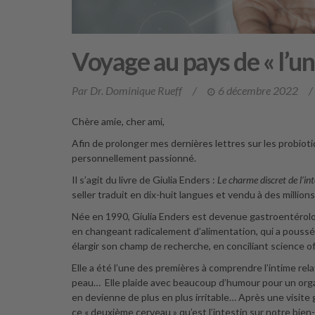
Voyage au pays de « l’u
Par Dr. Dominique Rueff
/
6 décembre 2022
/
Chère amie, cher ami,
Afin de prolonger mes dernières lettres sur les probioti
personnellement passionné.
Il s’agit du livre de Giulia Enders :
Le charme discret de l’int
seller traduit en dix-huit langues et vendu à des million
Née en 1990, Giulia Enders est devenue gastroentérolog
en changeant radicalement d’alimentation, qui a poussé 
élargir son champ de recherche, en conciliant science of
Elle a été l’une des premières à comprendre l’intime rela
peau… Elle plaide avec beaucoup d’humour pour un organe 
en devienne de plus en plus irritable… Après une visite 
ce « deuxième cerveau » qu’est l’intestin sur notre bien-