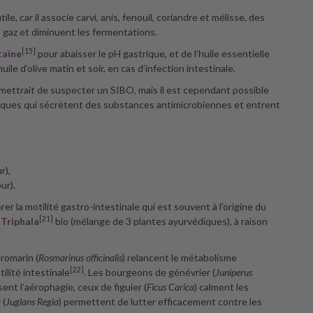
tile, car il associe carvi, anis, fenouil, coriandre et mélisse, des
 gaz et diminuent les fermentations.
[15]
taïne
pour abaisser le pH gastrique, et de l’huile essentielle
uile d’olive matin et soir, en cas d’infection intestinale.
rmettrait de suspecter un SIBO, mais il est cependant possible
iques qui sécrètent des substances antimicrobiennes et entrent
r),
ur).
er la motilité gastro-intestinale qui est souvent à l’origine du
[21]
u
Triphala
bio (mélange de 3 plantes ayurvédiques), à raison
 romarin (
Rosmarinus officinalis
) relancent le métabolisme
[22]
ilité intestinale
. Les bourgeons de génévrier (
Juniperus
ent l’aérophagie, ceux de figuier (
Ficus Carica
) calment les
 (
Juglans Regia
) permettent de lutter efficacement contre les