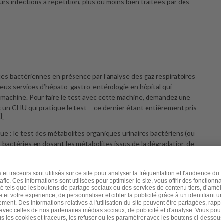
urs infections à répétition, plus ou moins bien traitées par des
ces bactériennes en présence par l’analyse des gaz respiratoires
reux services d’hépato-gastro-entérologie en hôpital qui
 machine. Pour faire le test avec cette machine, demandez une
c un CHU qui pratique le test – ce dernier étant entièrement pris
6]
.
ique : le test des métabolites organiques urinaires bactériens (ou
s bactéries en dosant les métabolites issus de la dégradation de
[8]
précédente lettre
est également souhaitable.
ence, la modalité et l’odeur des gaz. C’est une véritable «
e et qui ne manquera pas de vous interpeller. Il faut aussi savoir
on chronique à champignons, de type Candida albicans, qui peut
raiter spécifiquement.