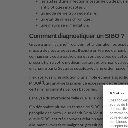
les suites d’une infection intestinale ou de plusie
antibiotiques inadaptés ;
un mode de vie trop sédentaire ;
un état de stress chronique ;
une mauvaise alimentation.
Comment diagnostiquer un SIBO ?
[5]
Grâce à une machine
qui permet d’identifier les espè
grâce à des tests poussés. Il existe en France de nomb
connaissent cette pathologie et sont équipés de cette
prescription à votre médecin traitant et prenez rdv ave
[
en charge par la Sécurité sociale avec une ordonnance
Il existe aussi une solution plus simple et moins spécif
[7]
MOU)
, qui analyse la présence excessive de certaine
certains nutriments par ces bactéries.
L’analyse du microbiote telle que je l’ai décrite dans
ma 
On dénombre plusieurs formes de SIBO selon par la fréqu
panoplie des pets » que décrit Dora Moutot dans son livr
que le SIBO est très souvent relation avec une infecti
elle-même vous faire maigrir ou grossir et qu’il faudra t