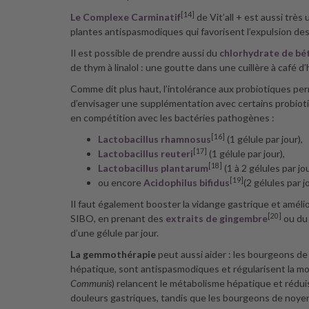
[14]
Le Complexe Carminatif
de Vit’all + est aussi très u
plantes antispasmodiques qui favorisent l’expulsion des
Il est possible de prendre aussi du
chlorhydrate de bé
de thym à linalol : une goutte dans une cuillère à café d’h
Comme dit plus haut, l’intolérance aux probiotiques pe
d’envisager une supplémentation avec certains probiot
en compétition avec les bactéries pathogènes :
[16]
Lactobacillus rhamnosus
(1 gélule par jour),
[17]
Lactobacillus reuteri
(1 gélule par jour),
[18]
Lactobacillus plantarum
(1 à 2 gélules par jou
[19]
ou encore
Acidophilus bifidus
(2 gélules par jo
Il faut également booster la vidange gastrique et amélior
[20]
SIBO, en prenant des
extraits de gingembre
ou d
d’une gélule par jour.
La gemmothérapie
peut aussi aider : les bourgeons de
hépatique, sont antispasmodiques et régularisent la mot
Communis
) relancent le métabolisme hépatique et réduis
douleurs gastriques, tandis que les bourgeons de noyer