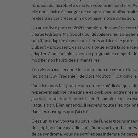
fonction du microbiote dans le système immunitaire. Avec
elle nous invite à changer de comportement alimentaire,
règles très concrètes afin d’optimiser notre digestion.
Un autre livre paru en 2020 complète de manière concrète 
intestin
(éditions Marabout), qui dévoile les multiples li
nutrition adaptée à nos maux. Leurs autrices, le profes
Dubest y proposent, dans un dialogue entre la science et
adaptée à nos besoins, avec un programme complet, de
modifier nos habitudes alimentaires.
J’en viens à ma seconde lecture « coup de cœur ». Ce liv
[3]
(éditions Guy Trédaniel), de Dora Moutot
. J’ai dévor
L’autrice nous fait part de son errance médicale qui a du
hyperperméabilité intestinale et dysbiose, entre rires et
journalistique et personnel. Il serait complexe de le ré
l’acquisition. Bien entendu, il reprend toutes les notio
dans les ouvrages que j’ai cités.
C’est un grand voyage au pays « de l’underground intesti
description d’une maladie spécifique aux hyperballonés 
de ce syndrome, vous ne sortirez pas indemne de cette