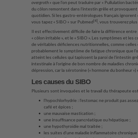
overgroth
» que l’on peut traduire par « Pullulation bactér
du côlon remontent dans l’intestin grêle et provoquen
quotidien. Si les gastro-entérologues français ignorent c
[4]
vous tapez « SIBO » sur Pubmed
, vous trouverez plu
Il est effectivement difficile de faire la différence entre 
« côlon irritable », et le « SIBO ». Les symptômes et 
de véritables déficiences nutritionnelles, comme celle
probablement le symptôme de fatigue chronique que l’
atteint les cellules qui tapissent la paroi de l’intestin
intestinale à l’origine de bon nombre de maladies chron
dépression, car la sérotonine (« hormone du bonheur ») e
Les causes du SIBO
Plusieurs sont invoquées et le travail du thérapeute est 
l’hypochlorhydrie : l’estomac ne produit pas asse
café et épices ;
une mauvaise mastication ;
une insuffisance pancréatique ou hépatique ;
une hypothyroïdie mal traitée ;
les suites d’une maladie inflammatoire chronique d