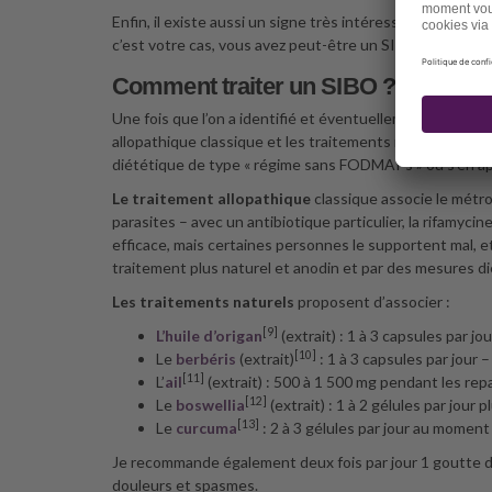
Enfin, il existe aussi un signe très intéressant permetta
c’est votre cas, vous avez peut-être un SIBO.
Comment traiter un SIBO ?
Une fois que l’on a identifié et éventuellement corrigé l
allopathique classique et les traitements naturels. Si l’o
diététique de type « régime sans FODMAPs » ou s’en a
Le traitement allopathique
classique associe le métro
parasites – avec un antibiotique particulier, la rifamyci
efficace, mais certaines personnes le supportent mal, et 
traitement plus naturel et anodin et par des mesures d
Les traitements naturels
proposent d’associer :
[9]
L’huile d’origan
(extrait) : 1 à 3 capsules par jo
[10]
Le
berbéris
(extrait)
: 1 à 3 capsules par jour 
[11]
L’
ail
(extrait) : 500 à 1 500 mg pendant les rep
[12]
Le
boswellia
(extrait) : 1 à 2 gélules par jour 
[13]
Le
curcuma
: 2 à 3 gélules par jour au moment
Je recommande également deux fois par jour 1 goutte d’
douleurs et spasmes.