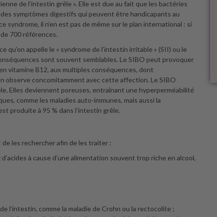
ienne de l’intestin grêle ». Elle est due au fait que les bactéries
t des symptômes digestifs qui peuvent être handicapants au
e syndrome, il n’en est pas de même sur le plan international : si
s de 700 références.
ce qu’on appelle le « syndrome de l’intestin irritable » (SII) ou le
les conséquences sont souvent semblables. Le SIBO peut provoquer
s en vitamine B12, aux multiples conséquences, dont
on observe concomitamment avec cette affection. Le SIBO
 grêle. Elles deviennent poreuses, entraînant une hyperperméabilité
iques, comme les maladies auto-immunes, mais aussi la
st produite à 95 % dans l’intestin grêle.
de les rechercher afin de les traiter :
z d’acides à cause d’une alimentation souvent trop riche en alcool,
e l’intestin, comme la maladie de Crohn ou la rectocolite ;