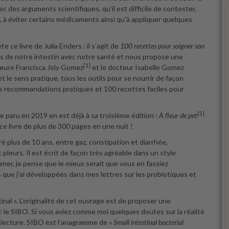
 des arguments scientifiques, qu’il est difficile de contester,
 à éviter certains médicaments ainsi qu’à appliquer quelques
ce livre de Julia Enders : il s’agit de
100 recettes pour soigner son
ens de notre intestin avec notre santé et nous propose une
[1]
seure Francisca Joly Gomez
et le docteur Isabelle Gomez
 le sens pratique, tous les outils pour se nourrir de façon
s recommandations pratiques et 100 recettes faciles pour
[2]
re paru en 2019 en est déjà à sa troisième édition :
À fleur de pet
é ce livre de plus de 300 pages en une nuit !
ré plus de 10 ans, entre gaz, constipation et diarrhée,
 pleurs. Il est écrit de façon très agréable dans un style
sumer, je pense que le mieux serait que vous en fassiez
ns que j’ai développées dans mes lettres sur les probiotiques et
nal ». L’originalité de cet ouvrage est de proposer une
: le SIBO. Si vous aviez comme moi quelques doutes sur la réalité
 lecture. SIBO est l’anagramme de «
Small intestinal bacterial