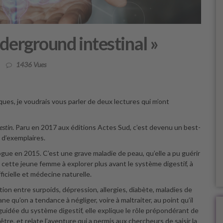
nderground intestinal »
1436 Vues
ques, je voudrais vous parler de deux lectures qui m’ont
estin
. Paru en 2017 aux éditions Actes Sud, c’est devenu un best-
s d’exemplaires.
ue en 2015. C’est une grave maladie de peau, qu’elle a pu guérir
cette jeune femme à explorer plus avant le système digestif, à
ficielle et médecine naturelle.
tion entre surpoids, dépression, allergies, diabète, maladies de
qu’on a tendance à négliger, voire à maltraiter, au point qu’il
guidée du système digestif, elle explique le rôle prépondérant de
être, et relate l’aventure qui a permis aux chercheurs de saisir la