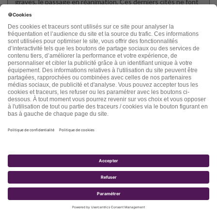
graves, le passage en réanimation. Ces derniers cités ne font
pourtant pas partie de Big Pharma qui on le sait deviennent
très riches, alors pourquoi ils ne nous diraient pas la vérité ?
Nous lisons, entendons, tout et son contraire. J’avoue que je
ne sais plus qui croire. C’est cela qui est anxiogène : ne pas
avoir, ou ne plus avoir confiance, c’est mon cas et cela fait
peur. On ne peut pas nous dire « faites comme vous le
souhaitez, prenez vos responsabilités » dans le sens où nous
ne connaissons pas la vérité. On nous ment peut-être ? Merci
me me dire ce que vous en pensez. Cordialement. Mme
Dominique Bianchini
Répondre
Adanero
dit :
9 janvier 2022 à 17 h 14 min
Merci Docteur Rueff pour ce magnifique article. Je suis
vaccinée, mais suis scandalisée que l’on jette en pâture les
non-vaccinés.
Cet acharnement nous pousse à nous poser des questions