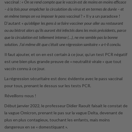
vaccinal
: « On se rend compte que le vaccin est de moins en moins efficace
– à la fois pour empêcher la circulation du virus et en termes de durée – et
en même temps on va imposer le pass vaccinal
? » Il y a un paradoxe !
D’autant «
qu’obliger les gens à se faire vacciner pour aller au restaurant
ou au bistrot alors qu’ils auront été infectés dans les mois précédents, parce
que la circulation est tellement intense (…), ne me semble pas la bonne
solution. J’ai même dit que c’était une régression sanitaire » a-t-il conclu.
Il faut ajouter, et on en est certain à ce jour, qu’un test PCR négatif
est une bien plus grande preuve de « neutralité virale » que tout
vaccin connu à ce jour.
La régression sécuritaire est donc évidente avec le pass vaccinal
pour tous, prenant le dessus sur les tests PCR.
Réveillons-nous !
Début janvier 2022, le professeur Didier Raoult faisait le constat de
la vague Omicron, prenant le pas sur la vague Delta, devenant de
plus en plus contagieux, touchant les enfants, mais moins
dangereux en se « domestiquant ».