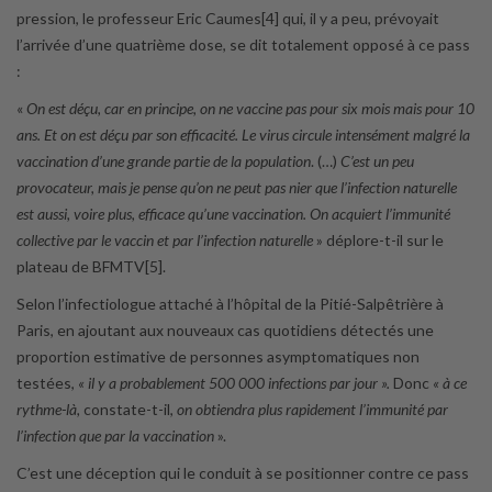
pression, le professeur Eric Caumes[4] qui, il y a peu, prévoyait
l’arrivée d’une quatrième dose, se dit totalement opposé à ce pass
:
«
On est déçu, car en principe, on ne vaccine pas pour six mois mais pour 10
ans. Et on est déçu par son efficacité. Le virus circule intensément malgré la
vaccination d’une grande partie de la population
. (…)
C’est un peu
provocateur, mais je pense qu’on ne peut pas nier que l’infection naturelle
est aussi, voire plus, efficace qu’une vaccination. On acquiert l’immunité
collective par le vaccin et par l’infection naturelle
» déplore-t-il sur le
plateau de BFMTV[5].
Selon l’infectiologue attaché à l’hôpital de la Pitié-Salpêtrière à
Paris, en ajoutant aux nouveaux cas quotidiens détectés une
proportion estimative de personnes asymptomatiques non
testées,
« il y a probablement 500 000 infections par jour ».
Donc
« à ce
rythme-là,
constate-t-il,
on obtiendra plus rapidement l’immunité par
l’infection que par la vaccination
».
C’est une déception qui le conduit à se positionner contre ce pass