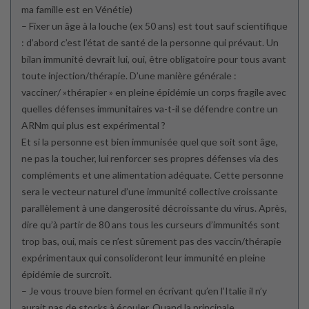
ma famille est en Vénétie)
– Fixer un âge à la louche (ex 50 ans) est tout sauf scientifique
: d’abord c’est l’état de santé de la personne qui prévaut. Un
bilan immunité devrait lui, oui, être obligatoire pour tous avant
toute injection/thérapie. D’une manière générale :
vacciner/ »thérapier » en pleine épidémie un corps fragile avec
quelles défenses immunitaires va-t-il se défendre contre un
ARNm qui plus est expérimental ?
Et si la personne est bien immunisée quel que soit sont âge,
ne pas la toucher, lui renforcer ses propres défenses via des
compléments et une alimentation adéquate. Cette personne
sera le vecteur naturel d’une immunité collective croissante
parallèlement à une dangerosité décroissante du virus. Après,
dire qu’à partir de 80 ans tous les curseurs d’immunités sont
trop bas, oui, mais ce n’est sûrement pas des vaccin/thérapie
expérimentaux qui consolideront leur immunité en pleine
épidémie de surcroît.
– Je vous trouve bien formel en écrivant qu’en l’Italie il n’y
aurait pas de stocks à écouler. Quand la principale