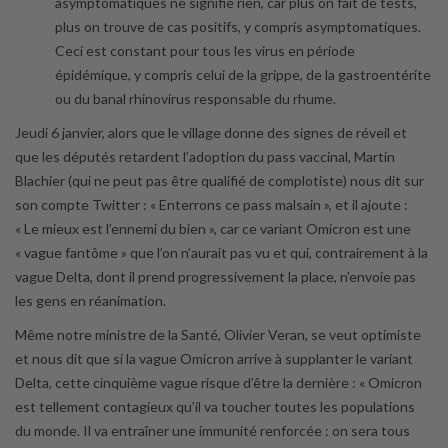
asymptomatiques ne signifie rien, car plus on fait de tests,
plus on trouve de cas positifs, y compris asymptomatiques.
Ceci est constant pour tous les virus en période
épidémique, y compris celui de la grippe, de la gastroentérite
ou du banal rhinovirus responsable du rhume.
Jeudi 6 janvier, alors que le village donne des signes de réveil et
que les députés retardent l’adoption du pass vaccinal, Martin
Blachier (qui ne peut pas être qualifié de complotiste) nous dit sur
son compte Twitter : « Enterrons ce pass malsain », et il ajoute :
« Le mieux est l’ennemi du bien », car ce variant Omicron est une
« vague fantôme » que l’on n’aurait pas vu et qui, contrairement à la
vague Delta, dont il prend progressivement la place, n’envoie pas
les gens en réanimation.
Même notre ministre de la Santé, Olivier Veran, se veut optimiste
et nous dit que si la vague Omicron arrive à supplanter le variant
Delta, cette cinquième vague risque d’être la dernière : « Omicron
est tellement contagieux qu’il va toucher toutes les populations
du monde. Il va entraîner une immunité renforcée : on sera tous