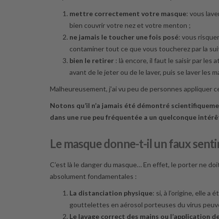
mettre correctement votre masque
: vous lave
bien couvrir votre nez et votre menton ;
ne jamais le toucher une fois posé
: vous risque
contaminer tout ce que vous toucherez par la sui
bien le retirer
: là encore, il faut le saisir par 
avant de le jeter ou de le laver, puis se laver les
Malheureusement, j’ai vu peu de personnes appliquer ces
Notons qu’il n’a jamais été démontré scientifiqueme
dans une rue peu fréquentée a un quelconque intérê
Le masque
donne-t-il
un faux senti
C’est là le danger du masque… En effet, le porter ne doi
absolument fondamentales :
La distanciation physique
: si, à l’origine, elle
gouttelettes en aérosol porteuses du virus peuv
Le lavage correct des mains ou l’application d