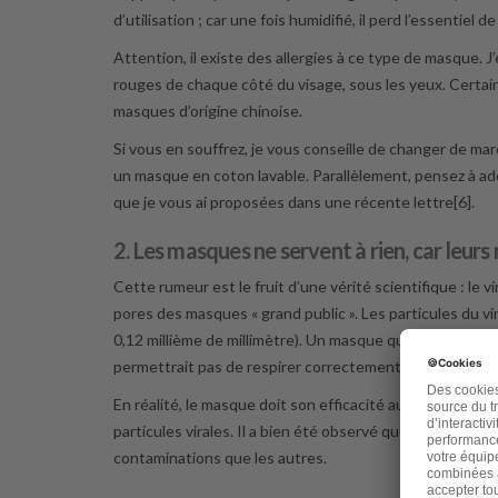
d’utilisation ; car une fois humidifié, il perd l’essentiel 
Attention, il existe des allergies à ce type de masque. 
rouges de chaque côté du visage, sous les yeux. Certai
masques d’origine chinoise.
Si vous en souffrez, je vous conseille de changer de 
un masque en coton lavable. Parallèlement, pensez à a
que je vous ai proposées dans une récente lettre[6].
2. Les masques ne servent à rien, car leurs m
Cette rumeur est le fruit d’une vérité scientifique : le 
pores des masques « grand public ». Les particules du vi
0,12 millième de millimètre). Un masque qui serait conç
permettrait pas de respirer correctement.
En réalité, le masque doit son efficacité au fait qu’il 
particules virales. Il a bien été observé que les pays 
contaminations que les autres.