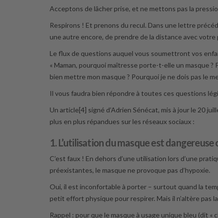
Acceptons de lâcher prise, et ne mettons pas la pressio
Respirons ! Et prenons du recul. Dans une lettre précéd
une autre encore, de prendre de la distance avec votre pr
Le flux de questions auquel vous soumettront vos enfa
« Maman, pourquoi maîtresse porte-t-elle un masque ?
bien mettre mon masque ? Pourquoi je ne dois pas le me
Il vous faudra bien répondre à toutes ces questions lég
Un article[4] signé d’Adrien Sénécat, mis à jour le 20 jui
plus en plus répandues sur les réseaux sociaux :
1. L’utilisation du masque est dangereuse 
C’est faux ! En dehors d’une utilisation lors d’une pratiq
préexistantes, le masque ne provoque pas d’hypoxie.
Oui, il est inconfortable à porter – surtout quand la te
petit effort physique pour respirer. Mais il n’altère pas
Rappel : pour que le masque à usage unique bleu (dit « ch