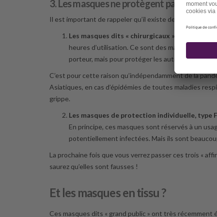
3. Les masques ne protègent pas, c’est écrit
Il est important de rappeler qu’il existe deux types de 
Les masques dits « chirurgicaux »
: ce sont tou
heures d’utilisation. Ce sont des masques antiproj
porteur, mais pour protéger les autres de ses post
C’est pour cette raison qu’indépendamment de la pandémie
Asiatiques, en cas d’épidémies de toutes maladies respi
grippe.
Les masques de protection individuelle, type 
En principe, ces masques sont réservés à un usag
potentiellement infectées. Mais ils sont beaucoup
La prochaine fois que vous verrez passer ces trois « aff
saurez qu’elles sont fausses !
Et les masques en tissu ?
Ces masques dits « grand public » ont très récemment ét