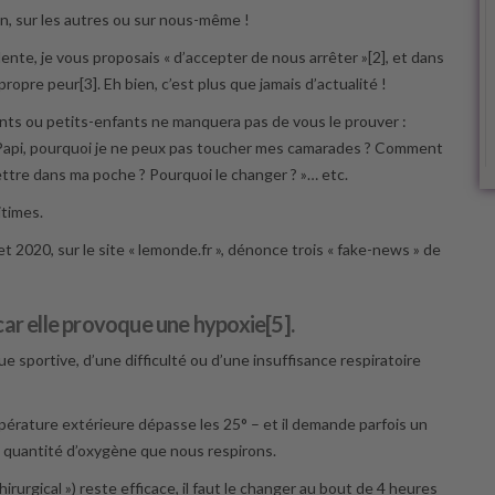
n, sur les autres ou sur nous-même !
ente, je vous proposais « d’accepter de nous arrêter »[2], et dans
opre peur[3]. Eh bien, c’est plus que jamais d’actualité !
nts ou petits-enfants ne manquera pas de vous le prouver :
 Papi, pourquoi je ne peux pas toucher mes camarades ? Comment
ttre dans ma poche ? Pourquoi le changer ? »… etc.
itimes.
llet 2020, sur le site « lemonde.fr », dénonce trois « fake-news » de
car elle provoque une hypoxie[5].
ue sportive, d’une difficulté ou d’une insuffisance respiratoire
mpérature extérieure dépasse les 25° – et il demande parfois un
 la quantité d’oxygène que nous respirons.
irurgical ») reste efficace, il faut le changer au bout de 4 heures