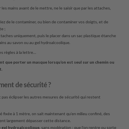
r les mains avant de le mettre, ne le saisir que par les attaches,
riez de le contaminer, ou bien de contaminer vos doigts, et de
te ;
les attaches uniquement, puis le placer dans un sac plastique étanche
 mains au savon ou au gel hydroalcoolique.
 règles à la lettre…
nt que porter un masque lorsqu’on est seul sur un chemin ou
t.
ment de sécurité ?
t pas éclipser les autres mesures de sécurité qui restent
 a été fixée à 1 mètre, on sait maintenant qu’en milieu confiné, des
ent largement dépasser cette distance.
e gel hydroalcoolique
, sans modération : que l’on rentre ou sorte