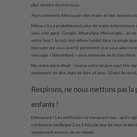
plus sereins d’entre nous.
Alors comment faire la part des vraies et des fausses no
Même s’il y a probablement plus de vraies informations que
sans crier gare : Google, WhatsApp, Messenger… et ne
votre tour ! Je suis moi-même tombé dans ce piège que
message qui vous avertit gentiment que vous allez rec
message « bienveillant » vous demande de le transférer à
Ma chère mère disait : tourne votre langue sept fois dan
seulement de dire, mais de
faire
, et avec 50 ans de recul,
Respirons, ne nous mettons pas la 
enfants !
Débrayons ! Les méthodes ne manquent pas : qu’il s’agi
cohérence cardiaque 2 ou 3 fois par jour (je vous ai déc
simplement encore, de se relaxer.