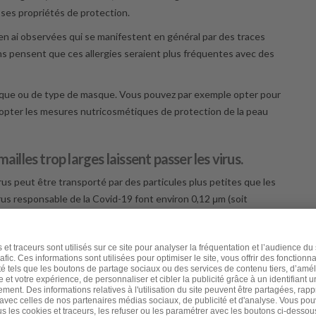
de ses propriétés de protection.
J’en ai observées qui se manifestent en général par des traces
ns pensent que ces allergies seraient plus fréquentes avec des
marque ou de type de masque. Vous pouvez par exemple opter pour
dopter les mesures nutricosmétiques de protection de la peau
ailles trop larges laissent passer les virus.
virus peut être transporté par des particules plus petites que les
rus responsable de la Covid-19 font environ 0,12 μm (soit
u avec des mailles suffisamment serrées pour les piéger ne
fonctionne comme une sorte de piège électrostatique pour les
ayant préconisé précocement le port du masque ont eu moins de