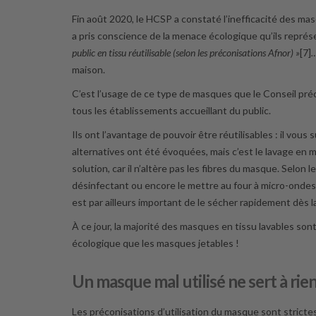
Fin août 2020, le HCSP a constaté l’inefficacité des mas
a pris conscience de la menace écologique qu’ils représe
public en tissu réutilisable (
selon les préconisations Afnor
) »
[7]
maison.
C’est l’usage de ce type de masques que le Conseil préco
tous les établissements accueillant du public.
Ils ont l’avantage de pouvoir être réutilisables : il vous 
alternatives ont été évoquées, mais c’est le lavage en 
solution, car il n’altère pas les fibres du masque. Selon 
désinfectant ou encore le mettre au four à micro-ondes ou
est par ailleurs important de le sécher rapidement dès 
À ce jour, la majorité des masques en tissu lavables sont
écologique que les masques jetables !
Un masque mal utilisé ne sert à rie
Les préconisations d’utilisation du masque sont strictes. Po