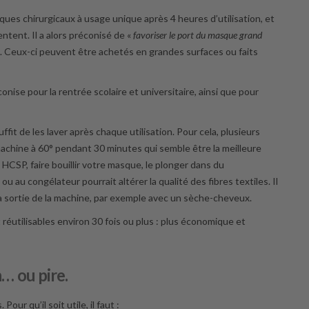
ques chirurgicaux à usage unique après 4 heures d’utilisation, et
ntent. Il a alors préconisé de «
favoriser le port du masque grand
…
Ceux-ci peuvent être achetés en grandes surfaces ou faits
nise pour la rentrée scolaire et universitaire, ainsi que pour
suffit de les laver après chaque utilisation. Pour cela, plusieurs
machine à 60° pendant 30 minutes qui semble être la meilleure
le HCSP, faire bouillir votre masque, le plonger dans du
 au congélateur pourrait altérer la qualité des fibres textiles. Il
la sortie de la machine, par exemple avec un sèche-cheveux.
 réutilisables environ 30 fois ou plus : plus économique et
n… ou pire.
ur qu’il soit utile, il faut :