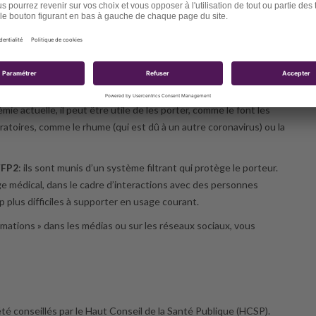
 sur la boîte.
masques :
s ces masques bleus que vous devez jeter à la poubelle après 4
ections : il est vrai qu’ils ne sont pas conçus pour protéger le
illons.
 actuelle, il peut être utile de les porter, comme le font les
ratoires, comme le rhume (qui est dû à un autre coronavirus) ou la
FFP2
: ils sont munis d’un système filtrant qui protège le porteur.
e médical, dans le cadre d’interactions avec des personnes
 plus difficiles à supporter en usage courant.
irmations » dans les médias ou sur les réseaux sociaux, vous
é conseillés par le Haut Conseil de la Santé Publique (HCSP).