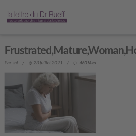
Frustrated,Mature,Woman,Hold
Par sni
/
23 juillet 2021
/
460 Vues