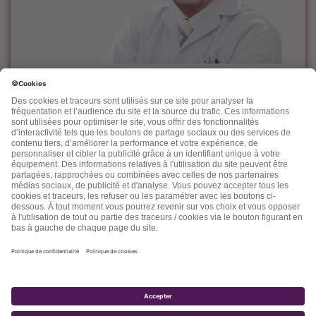
Le docteur Dominique Rueff, diplômé Universitaire de
Cancérologie, est, depuis des années un fervent défenseur
de la prévention et de l'accompagnement nutritionnel et
environnemental des maladies liées à l'âge.
Désireux de découvrir d'autres thérapeutiques et d'en
mesurer les effets, il n'hésite pas à s'ouvrir vers d'autres
connaissances comme la médecine chinoise, l'homéopathie,
la phytothérapie et quelques autres. Dans ses "lettres" il
nous fait partager son expérience, ses connaissances, ses
espoirs et parfois ses doutes.