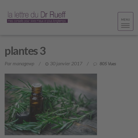
Toggle
MENU
navigat
plantes 3
Par managewp
/
30 janvier 2017
/
805 Vues