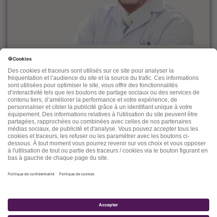
Le docteur Dominique Rueff, diplômé Universitaire de
Cancérologie, est, depuis des années un fervent défenseur
de la prévention et de l'accompagnement nutritionnel et
environnemental des maladies liées à l'âge.
Désireux de découvrir d'autres thérapeutiques et d'en
mesurer les effets, il n'hésite pas à s'ouvrir vers d'autres
connaissances comme la médecine chinoise, l'homéopathie,
la phytothérapie et quelques autres. Dans ses "lettres" il
nous fait partager son expérience, ses connaissances, ses
espoirs et parfois ses doutes.