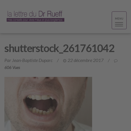
Toggle
MENU
navigat
shutterstock_261761042
Par Jean-Baptiste Duparc
/
22 décembre 2017
/
606 Vues