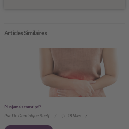
Articles Similaires
Plus jamais constipé ?
Par Dr. Dominique Rueff
/
15 Vues
/