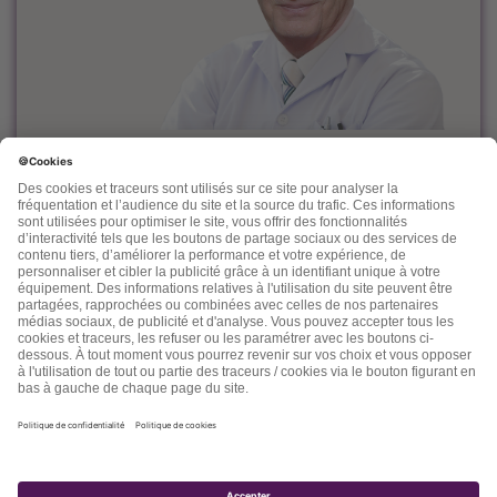
Le docteur Dominique Rueff, diplômé Universitaire de
Cancérologie, est, depuis des années un fervent défenseur
de la prévention et de l'accompagnement nutritionnel et
environnemental des maladies liées à l'âge.
Désireux de découvrir d'autres thérapeutiques et d'en
mesurer les effets, il n'hésite pas à s'ouvrir vers d'autres
connaissances comme la médecine chinoise, l'homéopathie,
la phytothérapie et quelques autres. Dans ses "lettres" il
nous fait partager son expérience, ses connaissances, ses
espoirs et parfois ses doutes.