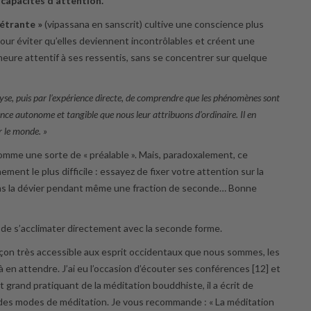
s capacités d’attention.
étrante »
(vipassana en sanscrit) cultive une conscience plus
ur éviter qu’elles deviennent incontrôlables et créent une
eure attentif à ses ressentis, sans se concentrer sur quelque
lyse, puis par l’expérience directe, de comprendre que les phénomènes sont
ence autonome et tangible que nous leur attribuons d’ordinaire. Il en
r le monde. »
mme une sorte de « préalable ». Mais, paradoxalement, ce
ement le plus difficile : essayez de fixer votre attention sur la
sans la dévier pendant même une fraction de seconde… Bonne
 de s’acclimater directement avec la seconde forme.
açon très accessible aux esprit occidentaux que nous sommes, les
 en attendre. J’ai eu l’occasion d’écouter ses conférences [12] et
grand pratiquant de la méditation bouddhiste, il a écrit de
 des modes de méditation. Je vous recommande : « La méditation