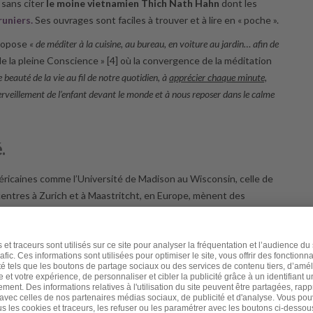
» sans citer
le moine vietnamien Thich Nath Hahn
dont les
runiers.
Ses ouvrages sont faciles à trouver et à lire en « poche ».
propose
« de méditer à la cuisine, au bureau, en voiture au jardin… afin de
de la pleine Conscience » [4] où la convergence de la méditation
e beauté de la vie au fil de notre quotidien, à
apprécier chaque minute,
erveillement de l’enfant devant le monde et à nous reposer dans le calme
.
éricaines comme l’Université de Madison au Wisconsin, celle de
entres à Zurich et à Maastritcht, en Europe, mènent des
 passionnant de la revue « pour la Science »
dont je vous livre
ir entre le bouddhisme, une ancienne tradition philosophique et spirituelle
e par Tenzin Gyatso, le quatorzième dalaï-lama (chef spirituel
a Société des Neurosciences, à Washington. «
Le dalaï-lama a
chercheurs d’étudier l’activité cérébrale de méditants bouddhistes «