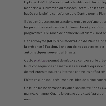
Diplômé du MIT (Massachusetts Institute of Technology
médecine à l’Université du Massachusetts,
Jon Kabat-
basée sur la pleine conscience et le Centre pour la Ple
Il s’est intéressé aux interactions entre psychisme et 
les personnes souffrant de douleurs chroniques. Plus d
programmes. En France de nombreux « ateliers » sont or
Cet acronyme (MDSR) ou méditation de Pleine Consci
la présence à l’action, à chacun de nos gestes et att
automatiques souvent aliénants.
Cette
pratique
permet de mieux se centrer sur le prés
leurs conséquences désastreuses sur notre équilibre psy
de meilleures ressources internes contre les difficultés 
L’histoire ci-dessous résume bien l’idée de pleine consc
Un jeune moine demanda un jour à son maître Zen :
« Qu’
mange, je mange. Quand je dors, je dors »…et j’aurais en
mais…