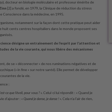
), docteur en biologie moléculaire et professeur émérite de
Zinn
[2] a fondé, en 1979, la Clinique de réduction du stress
ine Conscience dans la médecine, en 1995.
organisme, notamment sur la façon dont cette pratique peut aider
e huit cents centres hospitaliers dans le monde proposent ses
ganisés.
ence désigne un entrainement de l’esprit par l’attention et
itudes de la vie courante, qui nous libère des mécanismes
ent, de se « déconnecter » de nos ruminations négatives et de
chique (« in fine » sur notre santé). Elle permet de développer
courantes de la vie.
ience :
est-ce que l’éveil, pour vous ? ».
Celui-ci lui répondit : « Quand je
vie d’ajouter :
« Quand je danse, je danse !
». Cela n’a l’air de rien,