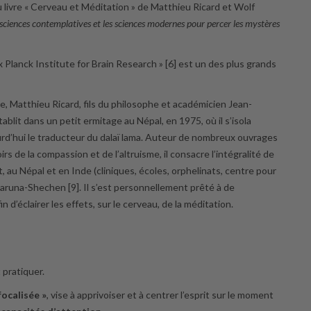
 livre « Cerveau et Méditation » de Matthieu Ricard et Wolf
 sciences contemplatives et les sciences modernes pour percer les mystères
 Planck Institute for Brain Research » [6] est un des plus grands
e, Matthieu Ricard, fils du philosophe et académicien Jean-
tablit dans un petit ermitage au Népal, en 1975, où il s’isola
urd’hui le traducteur du dalaï lama. Auteur de nombreux ouvrages
s de la compassion et de l’altruisme, il consacre l’intégralité de
, au Népal et en Inde (cliniques, écoles, orphelinats, centre pour
Karuna-Shechen [9]. Il s’est personnellement prêté à de
’éclairer les effets, sur le cerveau, de la méditation.
pratiquer.
focalisée »
, vise à apprivoiser et à centrer l’esprit sur le moment