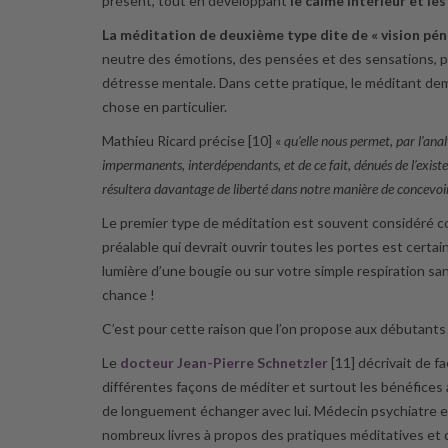
présent, tout en développant
le calme intérieur et le
La méditation de deuxième type dite de « vision pén
neutre des émotions, des pensées et des sensations, po
détresse mentale. Dans cette pratique, le méditant dem
chose en particulier.
Mathieu Ricard précise [10] «
qu’elle nous permet, par l’ana
impermanents, interdépendants, et de ce fait, dénués de l’exist
résultera davantage de liberté dans notre manière de concevoi
Le premier type de méditation est souvent considéré co
préalable qui devrait ouvrir toutes les portes est certain
lumière d’une bougie ou sur votre simple respiration 
chance !
C’est pour cette raison que l’on propose aux débutants
Le
docteur Jean-Pierre Schnetzler
[11] décrivait de f
différentes façons de méditer et surtout les bénéfices à
de longuement échanger avec lui. Médecin psychiatre et 
nombreux livres à propos des pratiques méditatives et