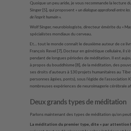
Quoique un peu aride, je vous recommande la lecture du
Singer [5], qui proposent
« un dialogue approfondi entre les
de l’esprit humain ».
Wolf Singer, neurobiologiste, directeur émérite du « Max
spécialistes mondiaux du cerveau.
Et… tout le monde connaît le deuxième auteur de ce livr
François Revel [7]. Docteur en génétique cellulaire, il s’é
pendant de longues périodes de méditation. Il est aujo
à propos du bouddhisme [8], de la méditation, des pouvoir
ses droits d’auteurs à 130 projets humanitaires au Tibet
personnes âgées, ponts), sous l’égide de l’association 
nombreuses expériences de neuroimagerie cérébrale afin d
Deux grands types de méditation
Parlons maintenant des types de méditation qu’on peut 
La méditation du premier type, dite « par attention 