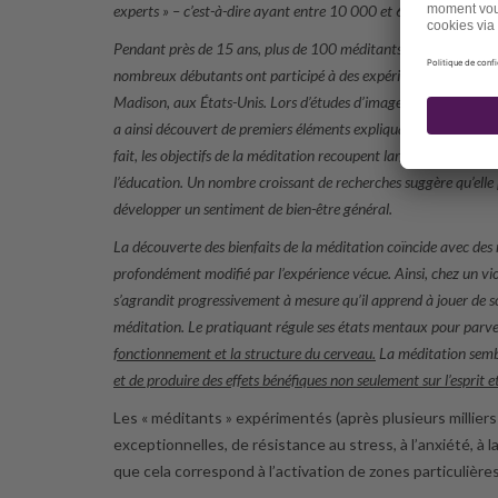
experts » – c’est-à-dire ayant entre 10 000 et 60 000 heures d
Pendant près de 15 ans, plus de 100 méditants bouddhistes – 
nombreux débutants ont participé à des expériences sur la médi
Madison, aux États-Unis. Lors d’études d’imagerie, on a comparé
a ainsi découvert de premiers éléments expliquant
les multiple
fait, les objectifs de la méditation recoupent largement ceux de
l’éducation. Un nombre croissant de recherches suggère qu’elle
développer un sentiment de bien-être général.
La découverte des bienfaits de la méditation coïncide avec des r
profondément modifié par l’expérience vécue. Ainsi, chez un vi
s’agrandit progressivement à mesure qu’il apprend à jouer de so
méditation. Le pratiquant régule ses états mentaux pour parven
fonctionnement et la structure du cerveau.
La méditation semb
et de produire des effets bénéfiques non seulement sur l’esprit e
Les « méditants » expérimentés (après plusieurs millier
exceptionnelles, de résistance au stress, à l’anxiété, à
que cela correspond à l’activation de zones particulière