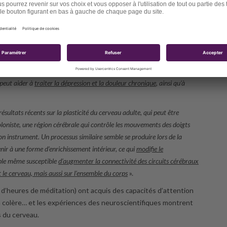
e pratique.
moines et laïques, orientaux et occidentaux, hommes et femmes – et de
tation dans une vingtaine d’universités, dont celle du Wisconsin à
 l’activité cérébrale d’experts et des novices en pratique méditative. On
s bénéfices cognitifs et émotionnels
que peut apporter cette pratique. De
 la psychologie clinique, de la psychiatrie, de la médecine préventive et de
 peut aider à
traiter la dépression et la douleur chronique
, ainsi qu’à
ésultats récents sur la plasticité du cerveau adulte, qui peut être
oloniste, une région cérébrale qui contrôle les mouvements des doigts
n instrument. Un processus similaire semble se produire lors de la
ir à une forme d’enrichissement intérieur, ce qui
modifie le
le même susceptible
d’augmenter la connectivité des circuits cérébraux
t le cerveau, mais
aussi sur l’ensemble du corps
».
s d’heures de méditation) ont acquis des capacités d’attention
 la colère… et les expériences des neuroscientifiques montrent
s du cerveau.