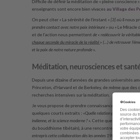
Difficile de définir la méditation de « pleine conscience 
enseignants sont encore bien vivaces
au Village des P
On peut citer
«
La sérénité de l’instant
» [3]
où il nous 
prendre contact avec notre paix intérieure »
ou « Le Miracle 
et de l’action nous permettent
de « redécouvrir la véritabl
chaque seconde du miracle de la réalité
» (…) de retrouver l’ém
et la paix de notre nature profonde
».
Méditation, neurosciences et santé
Depuis une dizaine d’années de grandes universités am
Princeton, d’Harvard et de Berkeley, de même que des c
recherches intensives sur la méditation.
Je vous propose de prendre connaissance d’un
article
quelques courts extraits :
«Quelle relation pourrait-il y avo
indienne, et la science moderne ? ».
Cette question était posé
du bouddhisme tibétain), à une rencontre annuelle de l
entrepris cette collaboration dès les années 1980, suggéré aux 