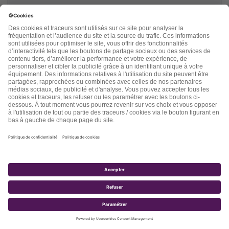
Répondre
Tji Tji
dit :
7 février 2020 à 21 h 15 min
Bonjour docteur,
Votre étude soulève certes des questions pertinentes qui se
rapportent à l’impact des ondes électromagnétiques sur le
corps humain dans la durée mais aussi par rapport à l’évolution
technologique et les mutations perpétuelles qui s’opèrent en
la matière. Compte de l’importance du sujet et son impact sur
l’avenir de la santé dans le monde, je tiens dans un soucis de
rigueur par rapport au volet électro-physique de « la lettre » à
signaler que l’étude ne fait pas un distinguo clair et nette
entre champ électromagnetique et champ magnétique tout
court. Le premier est composé d’un champ électrique associé
à un champ magnétique. Par exemple, on ne pas parler de
CEM de la terre. La terre baigne dans un champ magnétique
de 0.4 teslas. En faisant abstraction des courants porteurs,
on ne pas dire qu’une ligne électrique HT produit dans son