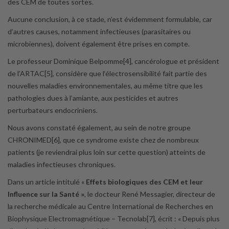
des CEM de toutes sortes.
Aucune conclusion, à ce stade, n’est évidemment formulable, car
d’autres causes, notamment infectieuses (parasitaires ou
microbiennes), doivent également être prises en compte.
Le professeur Dominique Belpomme[4], cancérologue et président
de l’ARTAC[5], considère que l‘électrosensibilité fait partie des
nouvelles maladies environnementales, au même titre que les
pathologies dues à l’amiante, aux pesticides et autres
perturbateurs endocriniens.
Nous avons constaté également, au sein de notre groupe
CHRONIMED[6], que ce syndrome existe chez de nombreux
patients (je reviendrai plus loin sur cette question) atteints de
maladies infectieuses chroniques.
Dans un article intitulé «
Effets biologiques des CEM et leur
Influence sur la Santé »
, le docteur René Messagier, directeur de
la recherche médicale au Centre International de Recherches en
Biophysique Electromagnétique – Tecnolab[7], écrit : « Depuis plus