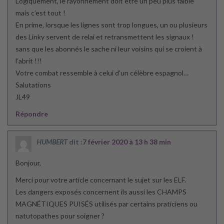
Logiquement, le rayonnement doit être un peu plus faible
mais c’est tout !
En prime, lorsque les lignes sont trop longues, un ou plusieurs
des Linky servent de relai et retransmettent les signaux !
sans que les abonnés le sache ni leur voisins qui se croient à
l’abrit !!!
Votre combat ressemble à celui d’un célèbre espagnol…
Salutations
JL49
Répondre
HUMBERT
dit :
7 février 2020 à 13 h 38 min
Bonjour,
Merci pour votre article concernant le sujet sur les ELF.
Les dangers exposés concernent ils aussi les CHAMPS
MAGNÉTIQUES PUISÉS utilisés par certains praticiens ou
natutopathes pour soigner ?