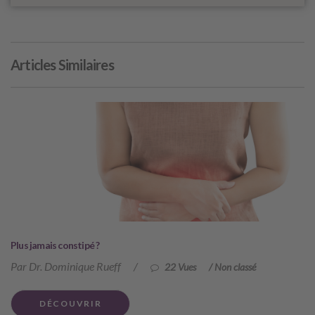
Articles Similaires
Plus jamais constipé ?
Par Dr. Dominique Rueff
/
22 Vues
/
Non classé
DÉCOUVRIR