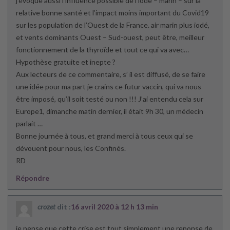
j’évoque aussi l’influence possible de l’iode – marin – sur la
relative bonne santé et l’impact moins important du Covid19
sur les population de l’Ouest de la France. air marin plus iodé,
et vents dominants Ouest – Sud-ouest, peut être, meilleur
fonctionnement de la thyroïde et tout ce qui va avec…
Hypothèse gratuite et inepte ?
Aux lecteurs de ce commentaire, s’ il est diffusé, de se faire
une idée pour ma part je crains ce futur vaccin, qui va nous
être imposé, qu’il soit testé ou non !!! J’ai entendu cela sur
Europe1, dimanche matin dernier, il était 9h 30, un médecin
parlait …
Bonne journée à tous, et grand merci à tous ceux qui se
dévouent pour nous, les Confinés.
RD
Répondre
crozet
dit :
16 avril 2020 à 12 h 13 min
je pense que cette crise est tout simplement une reponse de