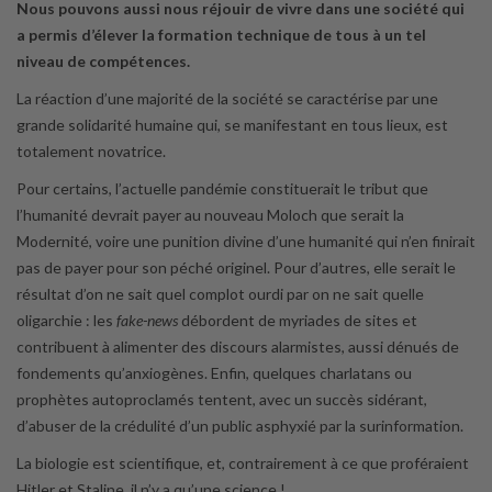
Nous pouvons aussi nous réjouir de vivre dans une société qui
a permis d’élever la formation technique de tous à un tel
niveau de compétences.
La réaction d’une majorité de la société se caractérise par une
grande solidarité humaine qui, se manifestant en tous lieux, est
totalement novatrice.
Pour certains, l’actuelle pandémie constituerait le tribut que
l’humanité devrait payer au nouveau Moloch que serait la
Modernité, voire une punition divine d’une humanité qui n’en finirait
pas de payer pour son péché originel. Pour d’autres, elle serait le
résultat d’on ne sait quel complot ourdi par on ne sait quelle
oligarchie : les
fake-news
débordent de myriades de sites et
contribuent à alimenter des discours alarmistes, aussi dénués de
fondements qu’anxiogènes. Enfin, quelques charlatans ou
prophètes autoproclamés tentent, avec un succès sidérant,
d’abuser de la crédulité d’un public asphyxié par la surinformation.
La biologie est scientifique, et, contrairement à ce que proféraient
Hitler et Staline, il n’y a qu’une science !