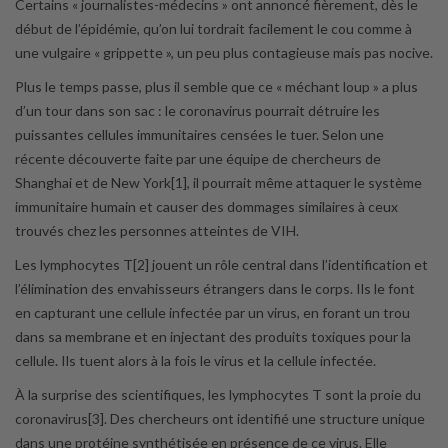
Certains « journalistes-médecins » ont annoncé fièrement, dès le
début de l’épidémie, qu’on lui tordrait facilement le cou comme à
une vulgaire « grippette », un peu plus contagieuse mais pas nocive.
Plus le temps passe, plus il semble que ce « méchant loup » a plus
d’un tour dans son sac : le coronavirus pourrait détruire les
puissantes cellules immunitaires censées le tuer. Selon une
récente découverte faite par une équipe de chercheurs de
Shanghai et de New York[1], il pourrait même attaquer le système
immunitaire humain et causer des dommages similaires à ceux
trouvés chez les personnes atteintes de VIH.
Les lymphocytes T[2] jouent un rôle central dans l’identification et
l’élimination des envahisseurs étrangers dans le corps. Ils le font
en capturant une cellule infectée par un virus, en forant un trou
dans sa membrane et en injectant des produits toxiques pour la
cellule. Ils tuent alors à la fois le virus et la cellule infectée.
À la surprise des scientifiques, les lymphocytes T sont la proie du
coronavirus[3]. Des chercheurs ont identifié une structure unique
dans une protéine synthétisée en présence de ce virus. Elle