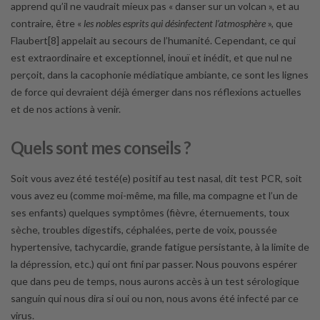
apprend qu’il ne vaudrait mieux pas « danser sur un volcan », et au
contraire, être «
les nobles esprits qui désinfectent l’atmosphère
», que
Flaubert[8] appelait au secours de l’humanité. Cependant, ce qui
est extraordinaire et exceptionnel, inouï et inédit, et que nul ne
perçoit, dans la cacophonie médiatique ambiante, ce sont les lignes
de force qui devraient déjà émerger dans nos réflexions actuelles
et de nos actions à venir.
Quels sont mes conseils ?
Soit vous avez été testé(e) positif au test nasal, dit test PCR, soit
vous avez eu (comme moi-même, ma fille, ma compagne et l’un de
ses enfants) quelques symptômes (fièvre, éternuements, toux
sèche, troubles digestifs, céphalées, perte de voix, poussée
hypertensive, tachycardie, grande fatigue persistante, à la limite de
la dépression, etc.) qui ont fini par passer. Nous pouvons espérer
que dans peu de temps, nous aurons accès à un test sérologique
sanguin qui nous dira si oui ou non, nous avons été infecté par ce
virus.