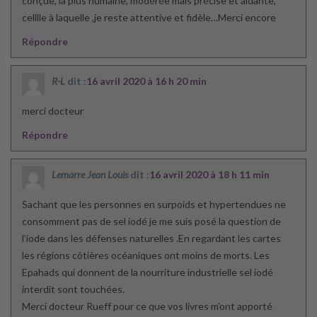
conçue, la plus humaine, modérée mais précise et aidante,
celllle à laquelle ,je reste attentive et fidèle…Merci encore
Répondre
R-L
dit :
16 avril 2020 à 16 h 20 min
merci docteur
Répondre
Lemarre Jean Louis
dit :
16 avril 2020 à 18 h 11 min
Sachant que les personnes en surpoids et hypertendues ne
consomment pas de sel iodé je me suis posé la question de
l’iode dans les défenses naturelles .En regardant les cartes
les régions côtières océaniques ont moins de morts. Les
Epahads qui donnent de la nourriture industrielle sel iodé
interdit sont touchées.
Merci docteur Rueff pour ce que vos livres m’ont apporté