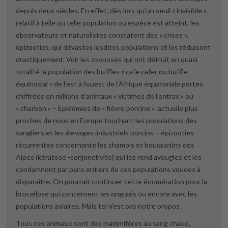
depuis deux siècles. En effet, dès lors qu’un seuil « invisible »
relatif à telle ou telle population ou espèce est atteint, les
observateurs et naturalistes constatent des « crises »,
épizooties, qui dévastes lesdites populations et les réduisent
drastiquement. Voir les zoonoses qui ont détruit en quasi
totalité la population des buffles « cafe cafer ou buffle
équinoxial » de l’est à l’ouest de l’Afrique équatoriale pertes
chiffrées en millions d’animaux « victimes de l’entrax » ou
« charbon » – Épidémies de « fièvre porcine « actuelle plus
proches de nous en Europe touchant les populations des
sangliers et les élevages industriels porcins – épizooties
récurrentes concernante les chamois et bouquetins des
Alpes (kératose -conjonctivite) qui les rend aveugles et les
condamnent par pans entiers de ces populations vouées à
disparaître. On pourrait continuer cette énumération pour la
brucellose qui concernent les ongulés ou encore avec les
populations aviaires. Mais tel n’est pas notre propos .
Tous ces animaux sont des mammifères au sang chaud,