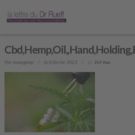
Cbd,Hemp,Oil,,Hand,Holding,B
Par managewp
/
8 février 2023
/
314 Vues