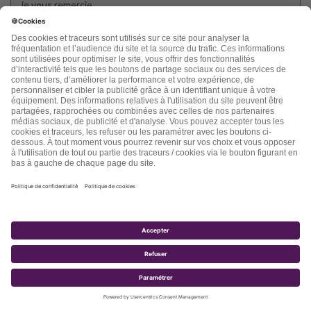
je vous remercie
Maryse Vidal
Répondre
Muracciole
dit :
9 juin 2017 à 11 h 49 min
Bonjour,
J’aimerais savoir si la levure alimentaire ou levure de bière
« nourrissent » le candidat Albicans ?
Cordialement
Répondre
DUBOIS PAULETTE
dit :
12 mars 2018 à 12 h 15 min
Bonjour et encore merci, car c’est avec un grand plaisir que je
dévore vos conseils et que je les applique, à chaque fois je
redécouvre les bons gestes, cela fait maintenant plus d’un an
que je prends tous les matins mon jus de citron, vinaigre de