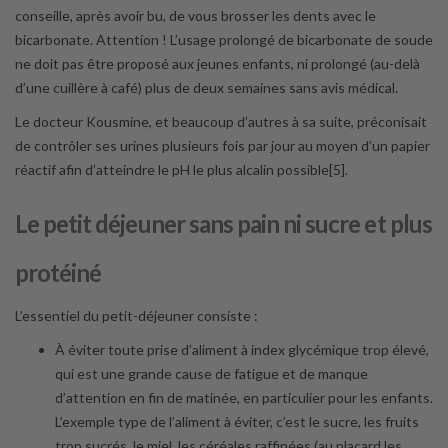
conseille, après avoir bu, de vous brosser les dents avec le
bicarbonate. Attention ! L’usage prolongé de bicarbonate de soude
ne doit pas être proposé aux jeunes enfants, ni prolongé (au-delà
d’une cuillère à café) plus de deux semaines sans avis médical.
Le docteur Kousmine, et beaucoup d’autres à sa suite, préconisait
de contrôler ses urines plusieurs fois par jour au moyen d’un papier
réactif afin d’atteindre le pH le plus alcalin possible[5].
Le petit déjeuner sans pain ni sucre et plus
protéiné
L’essentiel du petit-déjeuner consiste :
À éviter toute prise d’aliment à index glycémique trop élevé,
qui est une grande cause de fatigue et de manque
d’attention en fin de matinée, en particulier pour les enfants.
L’exemple type de l’aliment à éviter, c’est le sucre, les fruits
trop sucrés, le miel, les céréales raffinées (au placard les