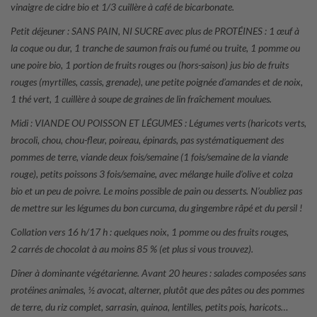
vinaigre de cidre bio et 1/3 cuillère à café de bicarbonate.
Petit déjeuner : SANS PAIN, NI SUCRE avec plus de PROTÉINES : 1 œuf à
la coque ou dur, 1 tranche de saumon frais ou fumé ou truite, 1 pomme ou
une poire bio, 1 portion de fruits rouges ou (hors-saison) jus bio de fruits
rouges (myrtilles, cassis, grenade), une petite poignée d’amandes et de noix,
1 thé vert, 1 cuillère à soupe de graines de lin fraîchement moulues.
Midi : VIANDE OU POISSON ET LÉGUMES : Légumes verts (haricots verts,
brocoli, chou, chou-fleur, poireau, épinards, pas systématiquement des
pommes de terre, viande deux fois/semaine (1 fois/semaine de la viande
rouge), petits poissons 3 fois/semaine, avec mélange huile d’olive et colza
bio et un peu de poivre. Le moins possible de pain ou desserts. N’oubliez pas
de mettre sur les légumes du bon curcuma, du gingembre râpé et du persil !
Collation vers 16 h/17 h : quelques noix, 1 pomme ou des fruits rouges,
2 carrés de chocolat à au moins 85 % (et plus si vous trouvez).
Dîner à dominante végétarienne. Avant 20 heures : salades composées sans
protéines animales, ½ avocat, alterner, plutôt que des pâtes ou des pommes
de terre, du riz complet, sarrasin, quinoa, lentilles, petits pois, haricots…