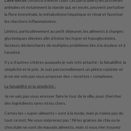
L’axe détox
consiste à limiter (sauf cas particuliers) les protéines
animales et notamment la viande qui, en excès, peuvent perturber
la flore intestinale, le métabolisme hépatique et rénal et favoriser
les réactions inflammatoires.
Limitez, particulièrement au petit déjeuner, les aliments à charges
glycémiques élevées afin d’éviter les hyper et hypoglycémies,
facteurs déclenchants de multiples problèmes liés à la douleur et à
l’anxiété.
Il y a d’autres critères auxquels je suis très attaché : la faisabilité, la
simplicité et le prix. Je suis personnellement un piètre cuisinier et
je ne me vois pas vous proposer des « recettes » complexes.
La faisabilité et la simplicité :
Je ne vais pas vous envoyer faire le tour de la ville, pour chercher
des ingrédients rares et/ou chers.
Certes les « super-aliments » sont à la mode, mais je n’aime pas du
tout ce mot. Ne vous méprenez pas ! Ni les graines de chia ou le
chou kale ne sont de mauvais aliments, mais si vous n’en trouvez