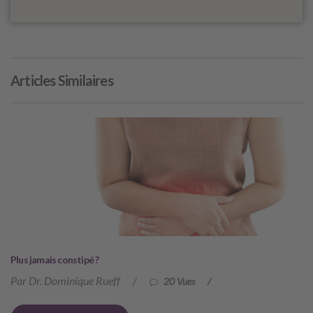
Articles Similaires
Plus jamais constipé ?
Par Dr. Dominique Rueff
/
20 Vues
/