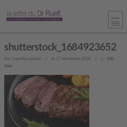
Toggle
MENU
navigat
shutterstock_1684923652
Par Camille rumpler
/
17 décembre 2020
/
430
Vues