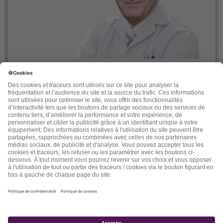
Le docteur Dominique Rueff, diplômé Universitaire de
Cancérologie, est, depuis des années un fervent défenseur
de la prévention et de l'accompagnement nutritionnel et
environnemental des maladies liées à l'âge.
Désireux de découvrir d'autres thérapeutiques et d'en
mesurer les effets, il n'hésite pas à s'ouvrir vers d'autres
connaissances comme la médecine chinoise, l'homéopathie,
la phytothérapie et quelques autres. Dans ses "lettres" il
nous fait partager son expérience, ses connaissances, ses
espoirs et parfois ses doutes.