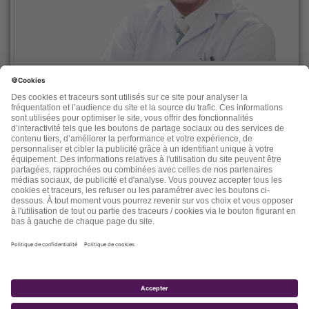
Le docteur Dominique Rueff, diplômé Universitaire de
Cancérologie, est, depuis des années un fervent défenseur
de la prévention et de l'accompagnement nutritionnel et
environnemental des maladies liées à l'âge.
Désireux de découvrir d'autres thérapeutiques et d'en
mesurer les effets, il n'hésite pas à s'ouvrir vers d'autres
connaissances comme la médecine chinoise, l'homéopathie,
la phytothérapie et quelques autres. Dans ses "lettres" il
nous fait partager son expérience, ses connaissances, ses
espoirs et parfois ses doutes.