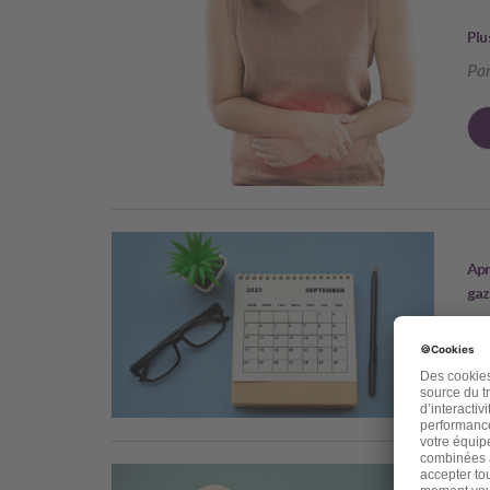
Plu
Par
Apr
gaz
Par