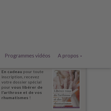
eds,,Blue,Poppy,Seed,,Cashew
Programmes vidéos
A propos
En cadeau
pour toute
inscription, recevez
votre dossier spécial
pour
vous libérer de
l'arthrose et de vos
rhumatismes
!