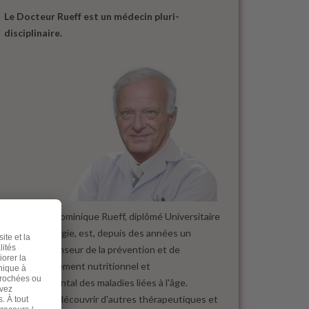
Le Docteur Rueff est un médecin pluri-
disciplinaire.
Le docteur Dominique Rueff, diplômé Universitaire
de Cancérologie, est, depuis des années un
fervent défenseur de la prévention et de
l'accompagnement nutritionnel et
environnemental des maladies liées à l'âge.
Désireux de découvrir d'autres thérapeutiques et