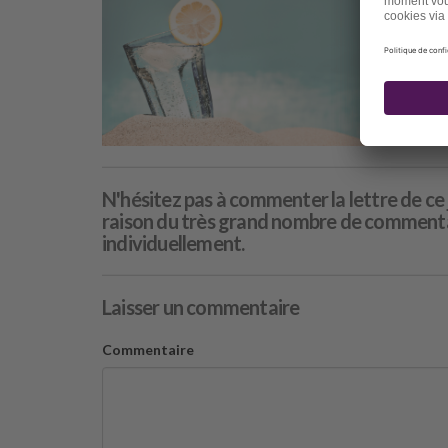
Pro
Par
N'hésitez pas à commenter la lettre de ce 
raison du très grand nombre de commentai
individuellement.
Laisser un commentaire
Commentaire