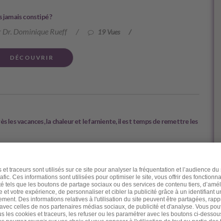
s jamais constipé ?
 Dr. Dominique Rueff
/
19 Vues
/
DÉCOUVRIR
ès les vacances, la chaleur et le farniente, il est temps de remettre les
 Dr. Dominique Rueff
/
7 Vues
/
DÉCOUVRIR