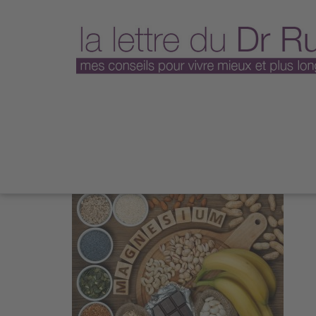
Products,Containing,M
Par sni
/
15 février 2021
/
430 Vues