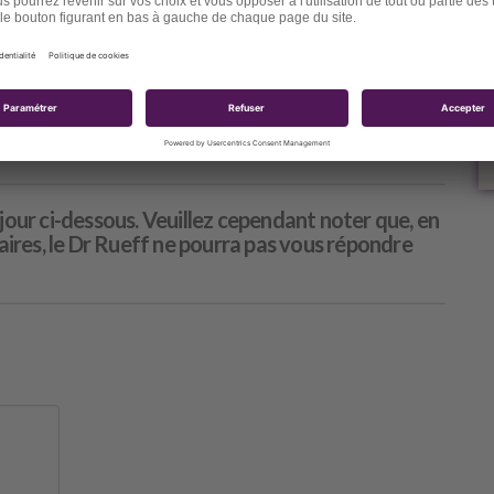
fitez de l’été… sans vous déshydrater
 Dr. Dominique Rueff
/
14 Vues
/
DÉCOUVRIR
jour ci-dessous. Veuillez cependant noter que, en
res, le Dr Rueff ne pourra pas vous répondre