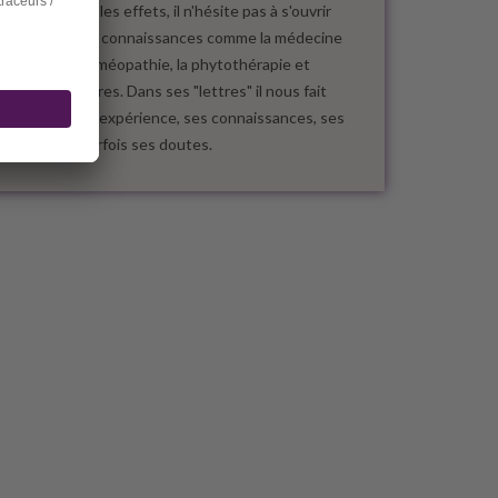
d'en mesurer les effets, il n'hésite pas à s'ouvrir
vers d'autres connaissances comme la médecine
chinoise, l'homéopathie, la phytothérapie et
quelques autres. Dans ses "lettres" il nous fait
partager son expérience, ses connaissances, ses
espoirs et parfois ses doutes.