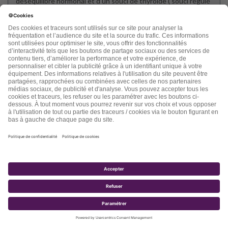
déséquilibre hormonal et d’un souci de thyroïde ( souci régulé
depuis pour la thyroide), je suis devenue hyper sensible et
présente des symptômes de dépression. Malheureusement,
on ne peut pas me soigner pour mon souci hormonal ( cancer
du sein hormono- dépendant il y a 5 ans) donc je n’ai droit à
aucune hormone. Donc je me tourne vers les antidépresseurs
naturels ( j’ai essayé les chimiques, aucun effet à part prise de
poids). Cependant, je m’interroge sur les effets secondaires
du same, dois je continuer à en prendre car les effets
secondaires vont s’estomper ou dois- je arreter?
Merci de votre aide
Répondre
Catherine Gaultier
dit :
3 mai 2022 à 18 h 06 min
Bjr, Je prends 500 mg de tyrosine le matin à jeun puis 500mg
en fin de matinée.
500 mg de tryptophane vers 17h avec un goûter sucré, or, vs
le préconisez à jeun. Comment faire svp ?