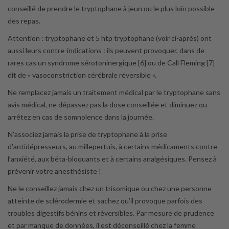
conseillé de prendre le tryptophane à jeun ou le plus loin possible
des repas.
Attention : tryptophane et 5 htp tryptophane (voir ci-après) ont
aussi leurs contre-indications : ils peuvent provoquer, dans de
rares cas un syndrome sérotoninergique [6] ou de Call Fleming [7]
dit de « vasoconstriction cérébrale réversible ».
Ne remplacez jamais un traitement médical par le tryptophane sans
avis médical, ne dépassez pas la dose conseillée et diminuez ou
arrêtez en cas de somnolence dans la journée.
N’associez jamais la prise de tryptophane à la prise
d’antidépresseurs, au millepertuis, à certains médicaments contre
l’anxiété, aux béta-bloquants et à certains analgésiques. Pensez à
prévenir votre anesthésiste !
Ne le conseillez jamais chez un trisomique ou chez une personne
atteinte de sclérodermie et sachez qu’il provoque parfois des
troubles digestifs bénins et réversibles. Par mesure de prudence
et par manque de données, il est déconseillé chez la femme