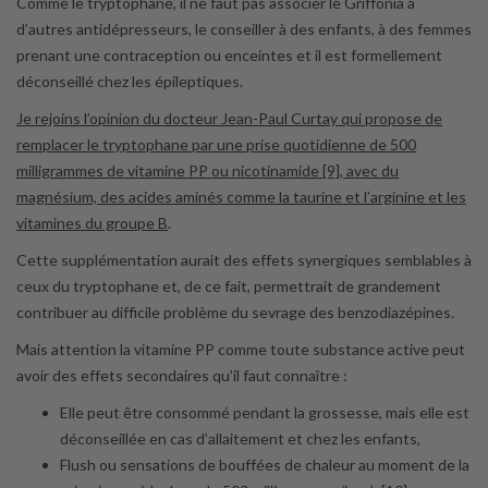
Comme le tryptophane, il ne faut pas associer le Griffonia à
d’autres antidépresseurs, le conseiller à des enfants, à des femmes
prenant une contraception ou enceintes et il est formellement
déconseillé chez les épileptiques.
Je rejoins l’opinion du docteur Jean-Paul Curtay qui propose de
remplacer le tryptophane par une prise quotidienne de 500
milligrammes de vitamine PP ou nicotinamide [9], avec du
magnésium, des acides aminés comme la taurine et l’arginine et les
vitamines du groupe B
.
Cette supplémentation aurait des effets synergiques semblables à
ceux du tryptophane et, de ce fait, permettrait de grandement
contribuer au difficile problème du sevrage des benzodiazépines.
Mais attention la vitamine PP comme toute substance active peut
avoir des effets secondaires qu’il faut connaître :
Elle peut être consommé pendant la grossesse, mais elle est
déconseillée en cas d’allaitement et chez les enfants,
Flush ou sensations de bouffées de chaleur au moment de la