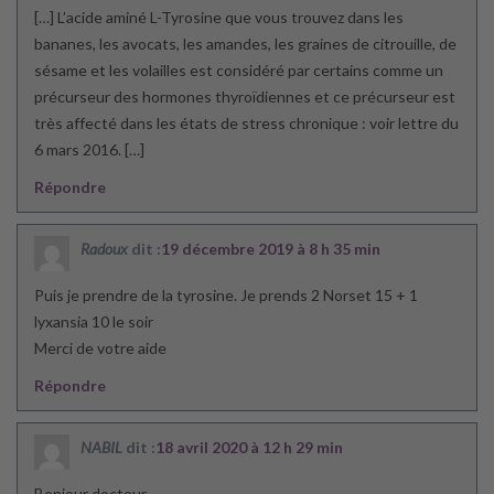
[…] L’acide aminé L-Tyrosine que vous trouvez dans les
bananes, les avocats, les amandes, les graines de citrouille, de
sésame et les volailles est considéré par certains comme un
précurseur des hormones thyroïdiennes et ce précurseur est
très affecté dans les états de stress chronique : voir lettre du
6 mars 2016. […]
Répondre
Radoux
dit :
19 décembre 2019 à 8 h 35 min
Puis je prendre de la tyrosine. Je prends 2 Norset 15 + 1
lyxansia 10 le soir
Merci de votre aide
Répondre
NABIL
dit :
18 avril 2020 à 12 h 29 min
Bonjour docteur