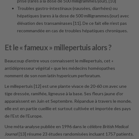
prise (rares à la dose de 500 milligrammes/jour), [10]
Troubles gastro-intestinaux (nausées, diarrhées) ou
hépatiques (rares à la dose de 500 milligrammes/jour) avec
élévation des transaminases [11]. De ce fait elle n’est pas
recommandée en cas de troubles hépatiques chroniques.
Et le « fameux » millepertuis alors ?
Beaucoup d’entre vous connaissent le millepertuis, cet «
antidépresseur végétal » que les médecins homéopathes
nomment de son nom latin hypericum perforatum.
Le millepertuis [12] est une plante vivace de 20-60 cm avec une
tige dressée, ramifiée, ligneuse à la base. Ses fleurs jaune d’or
apparaissent en Juin et Septembre. Répandue à travers le monde,
elle est en partie cueillie et surtout cultivée et importée des pays
de l’Est de l’Europe.
Une méta-analyse publiée en 1996 dans le célèbre
British Medical
Journal
[13] résume 23 études randomisées incluant 1757 patients.