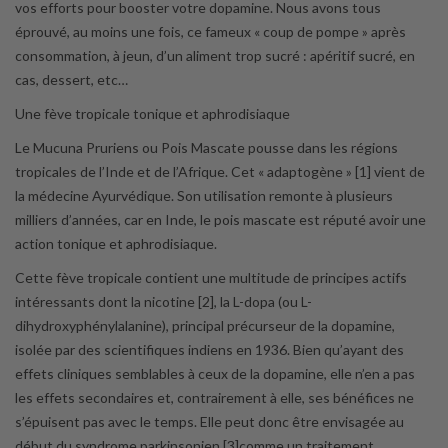
vos efforts pour booster votre dopamine. Nous avons tous
éprouvé, au moins une fois, ce fameux « coup de pompe » après
consommation, à jeun, d’un aliment trop sucré : apéritif sucré, en
cas, dessert, etc…
Une fève tropicale tonique et aphrodisiaque
Le Mucuna Pruriens ou Pois Mascate pousse dans les régions
tropicales de l’Inde et de l’Afrique. Cet « adaptogène » [1] vient de
la médecine Ayurvédique. Son utilisation remonte à plusieurs
milliers d’années, car en Inde, le pois mascate est réputé avoir une
action tonique et aphrodisiaque.
Cette fève tropicale contient une multitude de principes actifs
intéressants dont la nicotine [2], la L-dopa (ou L-
dihydroxyphénylalanine), principal précurseur de la dopamine,
isolée par des scientifiques indiens en 1936. Bien qu’ayant des
effets cliniques semblables à ceux de la dopamine, elle n’en a pas
les effets secondaires et, contrairement à elle, ses bénéfices ne
s’épuisent pas avec le temps. Elle peut donc être envisagée au
début du syndrome parkinsonien [3]comme un traitement