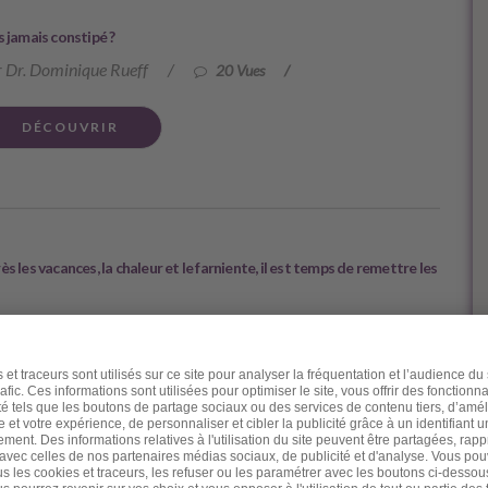
s jamais constipé ?
 Dr. Dominique Rueff
/
20 Vues
/
DÉCOUVRIR
ès les vacances, la chaleur et le farniente, il est temps de remettre les
 Dr. Dominique Rueff
/
7 Vues
/
DÉCOUVRIR