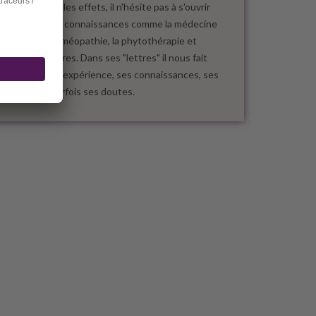
d'en mesurer les effets, il n'hésite pas à s'ouvrir
vers d'autres connaissances comme la médecine
chinoise, l'homéopathie, la phytothérapie et
quelques autres. Dans ses "lettres" il nous fait
partager son expérience, ses connaissances, ses
espoirs et parfois ses doutes.