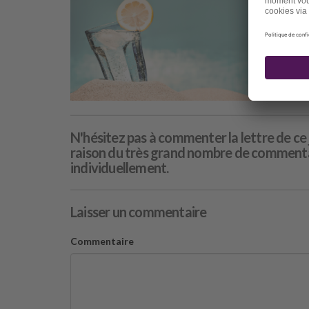
Pro
Par
N'hésitez pas à commenter la lettre de ce 
raison du très grand nombre de commentai
individuellement.
Laisser un commentaire
Commentaire