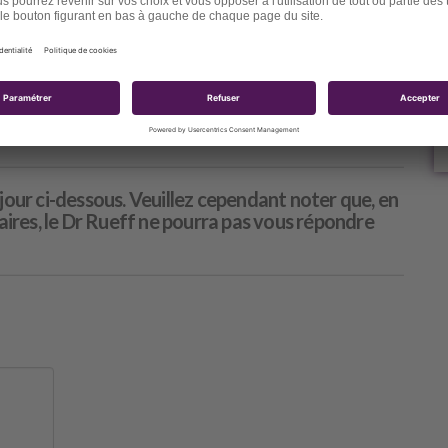
fitez de l’été… sans vous déshydrater
 Dr. Dominique Rueff
/
15 Vues
/
DÉCOUVRIR
jour ci-dessous. Veuillez cependant noter que, en
res, le Dr Rueff ne pourra pas vous répondre