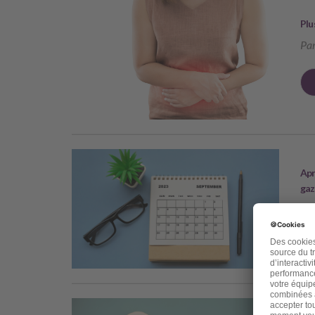
Plu
Par
Apr
gaz
Par