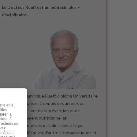
Le Docteur Rueff est un médecin pluri-
disciplinaire.
Le docteur Dominique Rueff, diplômé Universitaire
de Cancérologie, est, depuis des années un
fervent défenseur de la prévention et de
l'accompagnement nutritionnel et
environnemental des maladies liées à l'âge.
Désireux de découvrir d'autres thérapeutiques et