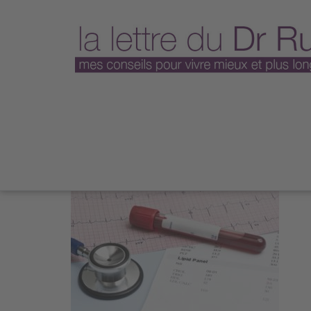
cholesterol
Par managewp
/
30 janvier 2017
/
693 V