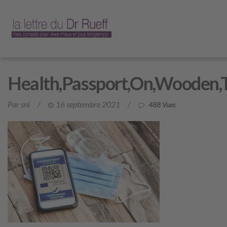
Health,Passport,On,Wooden,Ta
Par sni
/
16 septembre 2021
/
488 Vues