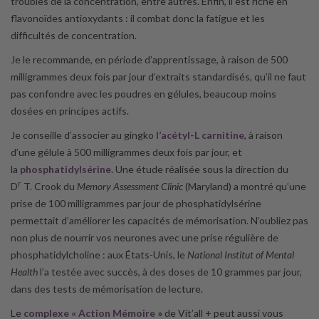
troubles de la concentration, entre autres. Enfin, il est riche en
flavonoïdes antioxydants : il combat donc la fatigue et les
difficultés de concentration.
Je le recommande, en période d’apprentissage, à raison de 500
milligrammes deux fois par jour d’extraits standardisés, qu’il ne faut
pas confondre avec les poudres en gélules, beaucoup moins
dosées en principes actifs.
Je conseille d’associer au gingko
l’acétyl-L carnitine
, à raison
d’une gélule à 500 milligrammes deux fois par jour, et
la
phosphatidylsérine.
Une étude réalisée sous la direction du
r
D
T. Crook du
Memory Assessment Clinic
(Maryland) a montré qu’une
prise de 100 milligrammes par jour de phosphatidylsérine
permettait d’améliorer les capacités de mémorisation. N’oubliez pas
non plus de nourrir vos neurones avec une prise régulière de
phosphatidylcholine : aux États-Unis, le
National Institut of Mental
Health
l’a testée avec succès, à des doses de 10 grammes par jour,
dans des tests de mémorisation de lecture.
Le
complexe « Action Mémoire
»
de Vit’all + peut aussi vous