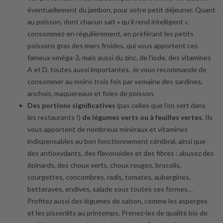
éventuellement du jambon, pour votre petit déjeuner. Quant
au poisson, dont chacun sait « qu’il rend intelligent »,
consommez-en régulièrement, en préférant les petits
poissons gras des mers froides, qui vous apportent ces
fameux oméga-3, mais aussi du zinc, de l’iode, des vitamines
A et D, toutes aussi importantes. Je vous recommande de
consommer au moins trois fois par semaine des sardines,
anchois, maquereaux et foies de poisson.
Des portions significatives
(pas celles que l’on sert dans
les restaurants !)
de légumes verts ou à feuilles vertes
. Ils
vous apportent de nombreux minéraux et vitamines
indispensables au bon fonctionnement cérébral, ainsi que
des antioxydants, des flavonoïdes et des fibres : abusez des
épinards, des choux verts, choux rouges, brocolis,
courgettes, concombres, radis, tomates, aubergines,
betteraves, endives, salade sous toutes ses formes…
Profitez aussi des légumes de saison, comme les asperges
et les pissenlits au printemps. Prenez-les de qualité bio de