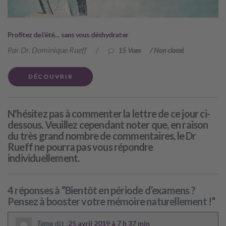
Profitez de l’été… sans vous déshydrater
Par Dr. Dominique Rueff
/
15 Vues
/
Non classé
DÉCOUVRIR
N'hésitez pas à commenter la lettre de ce jour ci-
dessous. Veuillez cependant noter que, en raison
du très grand nombre de commentaires, le Dr
Rueff ne pourra pas vous répondre
individuellement.
4 réponses à “Bientôt en période d’examens ?
Pensez à booster votre mémoire naturellement !”
Toma
dit :
25 avril 2019 à 7 h 37 min