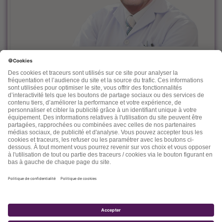
Le docteur Dominique Rueff, diplômé Universitaire de
Cancérologie, est, depuis des années un fervent défenseur
de la prévention et de l'accompagnement nutritionnel et
environnemental des maladies liées à l'âge.
Désireux de découvrir d'autres thérapeutiques et d'en
mesurer les effets, il n'hésite pas à s'ouvrir vers d'autres
connaissances comme la médecine chinoise, l'homéopathie,
la phytothérapie et quelques autres. Dans ses "lettres" il
nous fait partager son expérience, ses connaissances, ses
espoirs et parfois ses doutes.