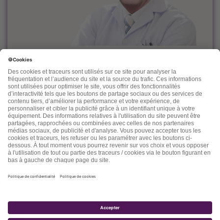
Le docteur Dominique Rueff, diplômé Universitaire de
Cancérologie, est, depuis des années un fervent défenseur
de la prévention et de l'accompagnement nutritionnel et
environnemental des maladies liées à l'âge.
Désireux de découvrir d'autres thérapeutiques et d'en
mesurer les effets, il n'hésite pas à s'ouvrir vers d'autres
connaissances comme la médecine chinoise, l'homéopathie,
la phytothérapie et quelques autres. Dans ses "lettres" il
nous fait partager son expérience, ses connaissances, ses
espoirs et parfois ses doutes.