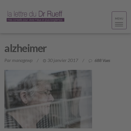
Toggle
MENU
navigat
alzheimer
Par managewp
/
30 janvier 2017
/
688 Vues