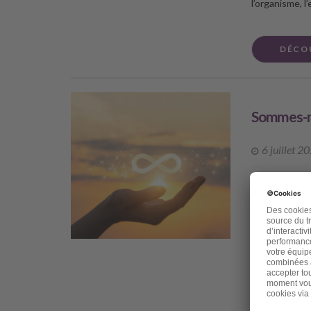
l’organisme, 
DÉCO
Sommes-no
6 juillet 2
Chère amie, ch
pour mieux sup
rattrapé par 
vous une publ
viens de perd
amie, et même 
s’appelait Ch
talents ne s’a