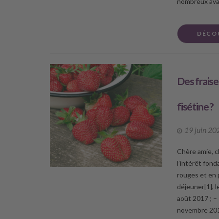
nombreux ava
DÉCO
Des fraise
fisétine ?
19 juin 20
Chère amie, ch
l’intérêt fon
rouges et en 
déjeuner[1], l
août 2017 ; –
novembre 2019