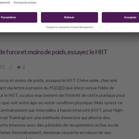
in de mieux aider […]
UVRIR
de force et moins de poids, essayez le HIIT
23
/
1
force et moins de poids, essayez le HIIT Chère amie, cher ami,
vant ma lettre à propos du PQQ[1] que m’est venue l’idée de
ur le HIIT, ou plus exactement de l’intérêt de cette pratique pour
ls que soit votre âge ou votre condition physique. Mais qu’est-ce
L’entraînement par intervalles à haute intensité (HIIT, pour High-
erval Training) est une méthode d’exercice qui alterne des
forts intenses avec des périodes de récupération active ou de
forme d’entraînement, devenue courante en raison de ses