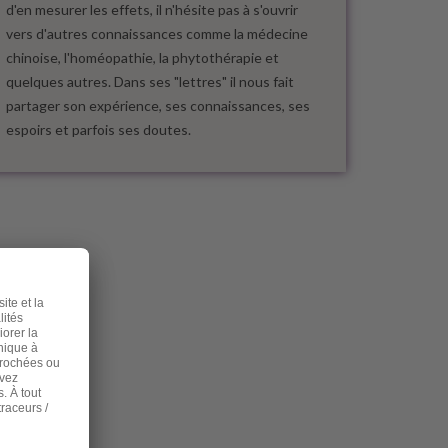
d'en mesurer les effets, il n'hésite pas à s'ouvrir
vers d'autres connaissances comme la médecine
chinoise, l'homéopathie, la phytothérapie et
quelques autres. Dans ses "lettres" il nous fait
partager son expérience, ses connaissances, ses
espoirs et parfois ses doutes.