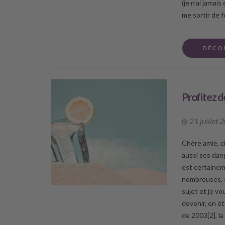
(je n’ai jamai
me sortir de f
DÉCO
Profitez d
21 juillet 
Chère amie, c
aussi ses dang
est certainem
nombreuses, si
sujet et je v
devenir, en ét
de 2003[2], l