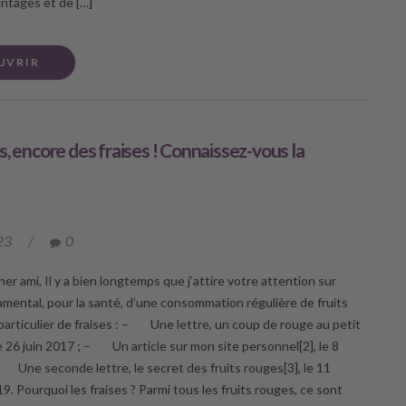
ntages et de […]
UVRIR
s, encore des fraises ! Connaissez-vous la
23
/
0
er ami, Il y a bien longtemps que j’attire votre attention sur
damental, pour la santé, d’une consommation régulière de fruits
particulier de fraises : – Une lettre, un coup de rouge au petit
e 26 juin 2017 ; – Un article sur mon site personnel[2], le 8
 Une seconde lettre, le secret des fruits rouges[3], le 11
. Pourquoi les fraises ? Parmi tous les fruits rouges, ce sont