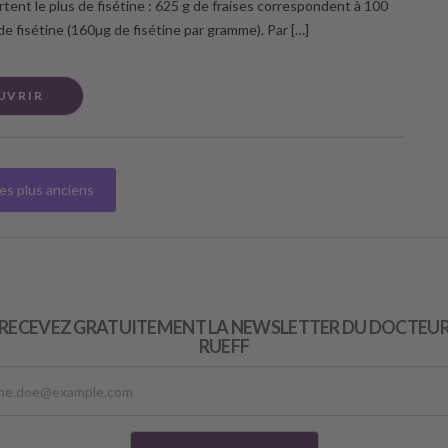
rtent le plus de fisétine : 625 g de fraises correspondent à 100
de fisétine (160µg de fisétine par gramme). Par […]
UVRIR
les plus anciens
RECEVEZ GRATUITEMENT LA NEWSLETTER DU DOCTEU
RUEFF