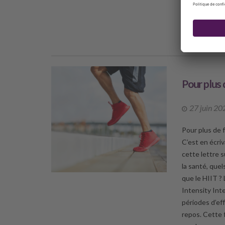
médiumnité af
DÉCO
Pour plus 
27 juin 20
Pour plus de 
C’est en écri
cette lettre s
la santé, que
que le HIIT ? 
Intensity Int
périodes d’ef
repos. Cette 