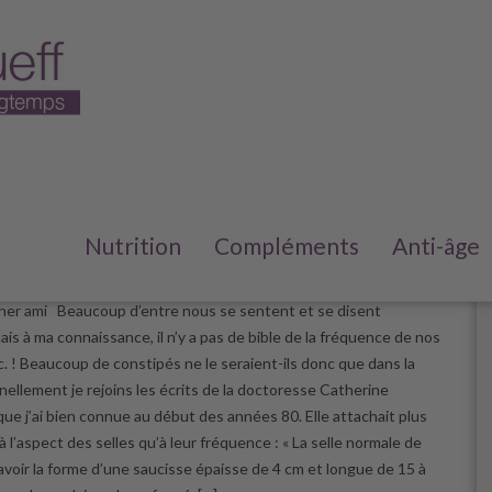
s constipé ?
Nutrition
Compléments
Anti-âge
e 2023
/
6
her ami Beaucoup d’entre nous se sentent et se disent
is à ma connaissance, il n’y a pas de bible de la fréquence de nos
c. ! Beaucoup de constipés ne le seraient-ils donc que dans la
nellement je rejoins les écrits de la doctoresse Catherine
ue j’ai bien connue au début des années 80. Elle attachait plus
 l’aspect des selles qu’à leur fréquence : « La selle normale de
avoir la forme d’une saucisse épaisse de 4 cm et longue de 15 à