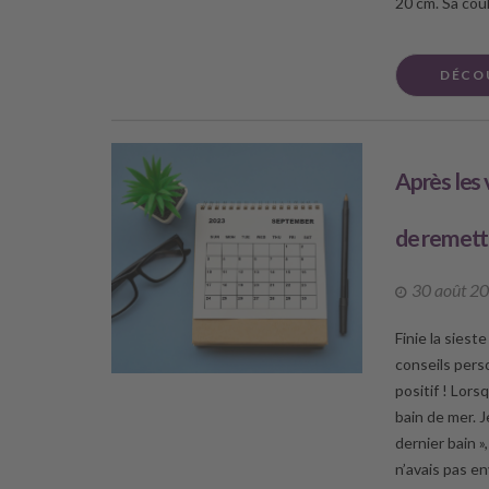
20 cm. Sa coul
DÉCO
Après les v
de remettr
30 août 2
Finie la siest
conseils pers
positif ! Lorsq
bain de mer. J
dernier bain »
n’avais pas en