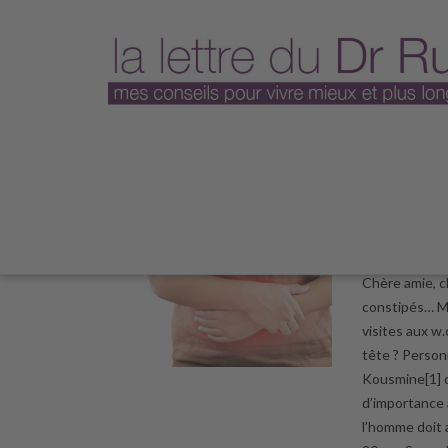
Plus jamai
20 octobr
Chère amie, c
constipés… Ma
visites aux w.
tête ? Person
Kousmine[1] q
d’importance à
l’homme doit 