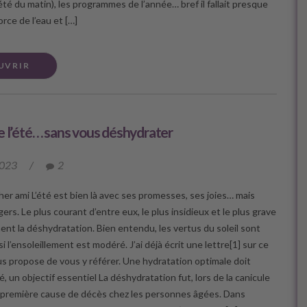
s été du matin), les programmes de l’année… bref il fallait presque
orce de l’eau et […]
UVRIR
e l’été… sans vous déshydrater
2023
/
2
her ami L’été est bien là avec ses promesses, ses joies… mais
ers. Le plus courant d’entre eux, le plus insidieux et le plus grave
ent la déshydratation. Bien entendu, les vertus du soleil sont
 l’ensoleillement est modéré. J’ai déjà écrit une lettre[1] sur ce
ous propose de vous y référer. Une hydratation optimale doit
é, un objectif essentiel La déshydratation fut, lors de la canicule
a première cause de décès chez les personnes âgées. Dans