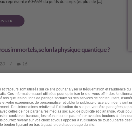
l’eau représente 60-65% du poids du corps (et plus de […]
UVRIR
us immortels, selon la physique quantique ?
023
/
16
er ami, J’avais le projet de rédiger une lettre sur les conseils
porter l’été et surtout pour « moins vieillir en été ». Mais j’ai été
une actualité malheureuse qui m’a donné envie de partager avec
ication à propos de notre possible immortalité quantique. Je
re brutalement et soudainement une très chère et très proche
plus que cela car nous travaillions parfois en binôme. Elle
ristina, elle était psychanalyste et psychothérapeute. Mais ses
rrêtaient pas là : elle utilisait ses indubitables dons de