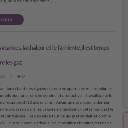
eur, brun clair ou brun foncé, […]
UVRIR
acances, la chaleur et le farniente, il est temps
e les gaz
023
/
0
e au doux chant des cigales : la rentrée approche. Voici quelques
onnels pour une rentrée sereine et productive. Travaillez sur le
ue j’étais petit (10 ans environ), j’avais un rituel pour le dernier
e me prélassais dans les vagues en me disant « cette fois c’est le
, et j’angoissais… Je pensais à tout ce qui m’attendait et dont je
vie. Le retour vers la grisaille, les contraintes horaires matinales