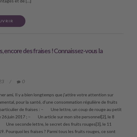
ntages et de […]
UVRIR
s, encore des fraises ! Connaissez-vous la
23
/
0
er ami, Il y a bien longtemps que j’attire votre attention sur
damental, pour la santé, d’une consommation régulière de fruits
particulier de fraises : – Une lettre, un coup de rouge au petit
e 26 juin 2017 ; – Un article sur mon site personnel[2], le 8
 Une seconde lettre, le secret des fruits rouges[3], le 11
. Pourquoi les fraises ? Parmi tous les fruits rouges, ce sont