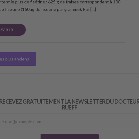
rtent le plus de fisétine : 625 g de fraises correspondent à 100
de fisétine (160µg de fisétine par gramme). Par […]
UVRIR
les plus anciens
RECEVEZ GRATUITEMENT LA NEWSLETTER DU DOCTEU
RUEFF