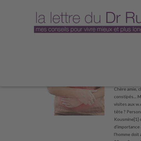
Plus jamai
20 octobr
Chère amie, c
constipés… Ma
visites aux w.
tête ? Person
Kousmine[1] q
d’importance à
l’homme doit 