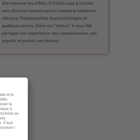
d'en mesurer les effets, il n'hésite pas à s'ouvrir
vers d'autres connaissances comme la médecine
chinoise, l'homéopathie, la phytothérapie et
quelques autres. Dans ses "lettres" il nous fait
partager son expérience, ses connaissances, ses
espoirs et parfois ses doutes.