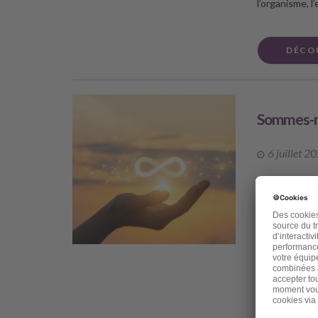
l’organisme, 
DÉCO
Sommes-no
6 juillet 2
Chère amie, ch
pour mieux sup
rattrapé par 
vous une publ
viens de perd
amie, et même 
s’appelait Ch
talents ne s’a