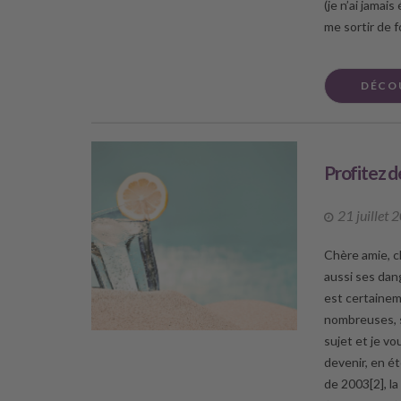
(je n’ai jamai
me sortir de f
DÉCO
Profitez d
21 juillet 
Chère amie, c
aussi ses dang
est certainem
nombreuses, si
sujet et je v
devenir, en ét
de 2003[2], l