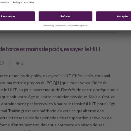
in de mieux aider […]
UVRIR
de force et moins de poids, essayez le HIIT
23
/
1
force et moins de poids, essayez le HIIT Chère amie, cher ami,
vant ma lettre à propos du PQQ[1] que m’est venue l’idée de
ur le HIIT, ou plus exactement de l’intérêt de cette pratique pour
ls que soit votre âge ou votre condition physique. Mais qu’est-ce
L’entraînement par intervalles à haute intensité (HIIT, pour High-
erval Training) est une méthode d’exercice qui alterne des
forts intenses avec des périodes de récupération active ou de
forme d’entraînement, devenue courante en raison de ses