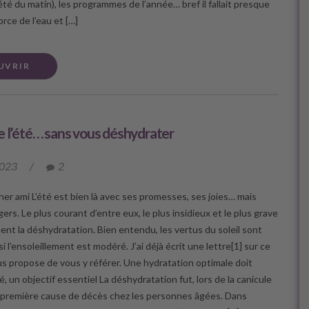
s été du matin), les programmes de l’année… bref il fallait presque
orce de l’eau et […]
UVRIR
e l’été… sans vous déshydrater
2023
/
2
her ami L’été est bien là avec ses promesses, ses joies… mais
ers. Le plus courant d’entre eux, le plus insidieux et le plus grave
ent la déshydratation. Bien entendu, les vertus du soleil sont
 l’ensoleillement est modéré. J’ai déjà écrit une lettre[1] sur ce
ous propose de vous y référer. Une hydratation optimale doit
é, un objectif essentiel La déshydratation fut, lors de la canicule
a première cause de décès chez les personnes âgées. Dans