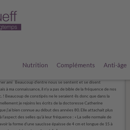
s constipé ?
Nutrition
Compléments
Anti-âge
e 2023
/
6
her ami Beaucoup d’entre nous se sentent et se disent
is à ma connaissance, il n’y a pas de bible de la fréquence de nos
c. ! Beaucoup de constipés ne le seraient-ils donc que dans la
nellement je rejoins les écrits de la doctoresse Catherine
ue j’ai bien connue au début des années 80. Elle attachait plus
 l’aspect des selles qu’à leur fréquence : « La selle normale de
avoir la forme d’une saucisse épaisse de 4 cm et longue de 15 à