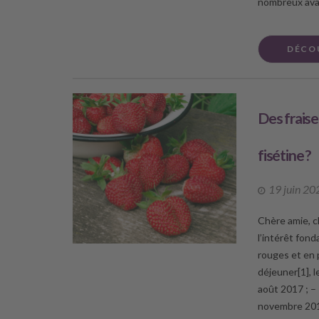
nombreux ava
DÉCO
Des fraise
fisétine ?
19 juin 20
Chère amie, ch
l’intérêt fon
rouges et en 
déjeuner[1], l
août 2017 ; –
novembre 2019