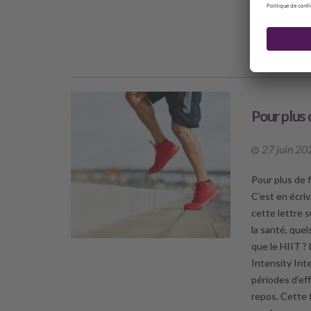
médiumnité af
DÉCO
Pour plus 
27 juin 20
Pour plus de 
C’est en écri
cette lettre s
la santé, que
que le HIIT ? 
Intensity Int
périodes d’ef
repos. Cette 