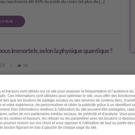
l’eau représente 60-65% du poids du corps (et plus de […]
UVRIR
us immortels, selon la physique quantique ?
023
/
16
er ami, J’avais le projet de rédiger une lettre sur les conseils
porter l’été et surtout pour « moins vieillir en été ». Mais j’ai été
une actualité malheureuse qui m’a donné envie de partager avec
ication à propos de notre possible immortalité quantique. Je
re brutalement et soudainement une très chère et très proche
plus que cela car nous travaillions parfois en binôme. Elle
ristina, elle était psychanalyste et psychothérapeute. Mais ses
rrêtaient pas là : elle utilisait ses indubitables dons de