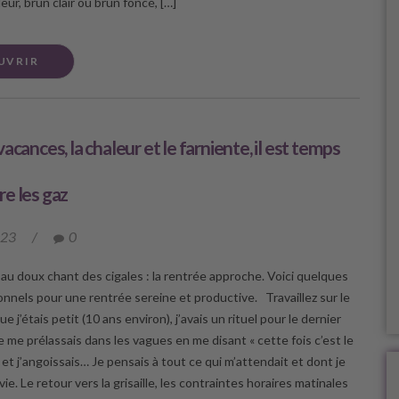
eur, brun clair ou brun foncé, […]
UVRIR
acances, la chaleur et le farniente, il est temps
e les gaz
023
/
0
e au doux chant des cigales : la rentrée approche. Voici quelques
onnels pour une rentrée sereine et productive. Travaillez sur le
ue j’étais petit (10 ans environ), j’avais un rituel pour le dernier
e me prélassais dans les vagues en me disant « cette fois c’est le
, et j’angoissais… Je pensais à tout ce qui m’attendait et dont je
vie. Le retour vers la grisaille, les contraintes horaires matinales