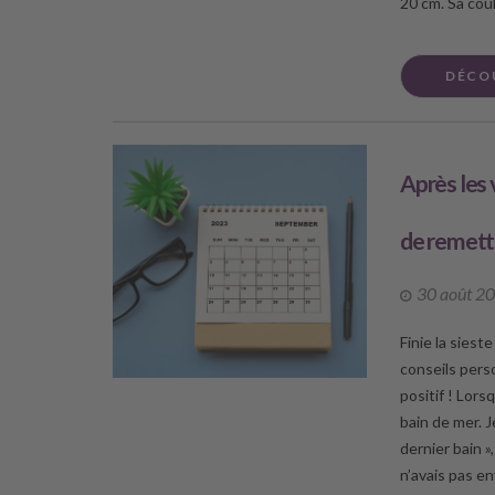
20 cm. Sa coul
DÉCO
Après les v
de remettr
30 août 2
Finie la siest
conseils pers
positif ! Lorsq
bain de mer. J
dernier bain »
n’avais pas en