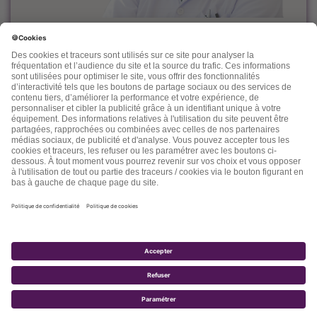
Le docteur Dominique Rueff, diplômé Universitaire de
Cancérologie, est, depuis des années un fervent défenseur
de la prévention et de l'accompagnement nutritionnel et
environnemental des maladies liées à l'âge.
Désireux de découvrir d'autres thérapeutiques et d'en
mesurer les effets, il n'hésite pas à s'ouvrir vers d'autres
connaissances comme la médecine chinoise, l'homéopathie,
la phytothérapie et quelques autres. Dans ses "lettres" il
nous fait partager son expérience, ses connaissances, ses
espoirs et parfois ses doutes.
2017 - TOTALE SANTÉ SA - TOUS DROITS RÉSERVÉS