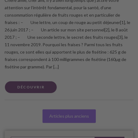
Chère amie, cher ami, Il y a bien longtemps que j’attire votre
attention sur l’intérêt fondamental, pour la santé, d’une
consommation régulière de fruits rouges et en particulier de
fraises : – Une lettre, un coup de rouge au petit déjeuner[1], le
26 juin 2017 ; – Un article sur mon site personnel[2], le 8 août
2017 ; – Une seconde lettre, le secret des fruits rouges[3], le
11 novembre 2019. Pourquoi les fraises ? Parmi tous les fruits
rouges, ce sont elles qui apportent le plus de fisétine : 625 g de
fraises correspondent à 100 milligrammes de fisétine (160µg de
fisétine par gramme). Par […]
DÉCOUVRIR
Articles plus anciens