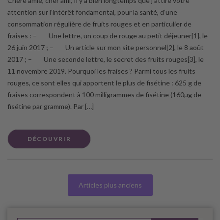
Chère amie, cher ami, Il y a bien longtemps que j’attire votre
attention sur l’intérêt fondamental, pour la santé, d’une
consommation régulière de fruits rouges et en particulier de
fraises : – Une lettre, un coup de rouge au petit déjeuner[1], le
26 juin 2017 ; – Un article sur mon site personnel[2], le 8 août
2017 ; – Une seconde lettre, le secret des fruits rouges[3], le
11 novembre 2019. Pourquoi les fraises ? Parmi tous les fruits
rouges, ce sont elles qui apportent le plus de fisétine : 625 g de
fraises correspondent à 100 milligrammes de fisétine (160µg de
fisétine par gramme). Par […]
DÉCOUVRIR
Articles plus anciens