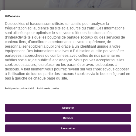
Le docteur Dominique Rueff, diplômé Universitaire de
Cancérologie, est, depuis des années un fervent défenseur
de la prévention et de l'accompagnement nutritionnel et
environnemental des maladies liées à l'âge.
Désireux de découvrir d'autres thérapeutiques et d'en
mesurer les effets, il n'hésite pas à s'ouvrir vers d'autres
connaissances comme la médecine chinoise, l'homéopathie,
la phytothérapie et quelques autres. Dans ses "lettres" il
nous fait partager son expérience, ses connaissances, ses
espoirs et parfois ses doutes.
2017 - TOTALE SANTÉ SA - TOUS DROITS RÉSERVÉS