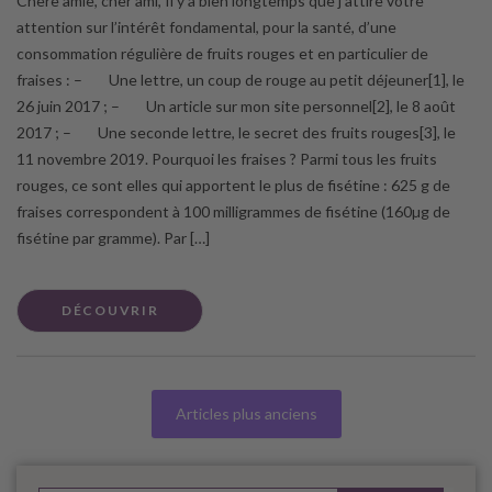
Chère amie, cher ami, Il y a bien longtemps que j’attire votre
attention sur l’intérêt fondamental, pour la santé, d’une
consommation régulière de fruits rouges et en particulier de
fraises : – Une lettre, un coup de rouge au petit déjeuner[1], le
26 juin 2017 ; – Un article sur mon site personnel[2], le 8 août
2017 ; – Une seconde lettre, le secret des fruits rouges[3], le
11 novembre 2019. Pourquoi les fraises ? Parmi tous les fruits
rouges, ce sont elles qui apportent le plus de fisétine : 625 g de
fraises correspondent à 100 milligrammes de fisétine (160µg de
fisétine par gramme). Par […]
DÉCOUVRIR
Articles plus anciens