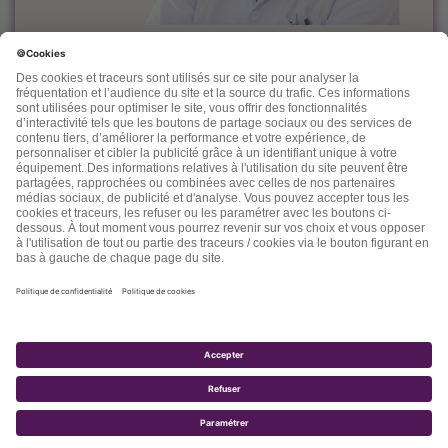
Le docteur Dominique Rueff, diplômé Universitaire de
Cancérologie, est, depuis des années un fervent défenseur
de la prévention et de l'accompagnement nutritionnel et
environnemental des maladies liées à l'âge.
Désireux de découvrir d'autres thérapeutiques et d'en
mesurer les effets, il n'hésite pas à s'ouvrir vers d'autres
connaissances comme la médecine chinoise, l'homéopathie,
la phytothérapie et quelques autres. Dans ses "lettres" il
nous fait partager son expérience, ses connaissances, ses
espoirs et parfois ses doutes.
2017 - TOTALE SANTÉ SA - TOUS DROITS RÉSERVÉS