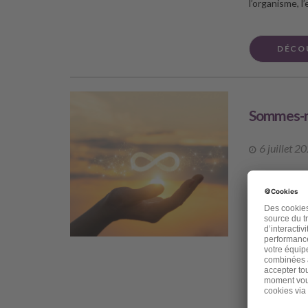
l’organisme, 
DÉCO
Sommes-no
6 juillet 2
Chère amie, ch
pour mieux sup
rattrapé par 
vous une publ
viens de perd
amie, et même 
s’appelait Ch
talents ne s’a