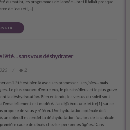
s été du matin), les programmes de l’année… bref il fallait presque
orce de l’eau et […]
UVRIR
e l’été… sans vous déshydrater
2023
/
2
her ami L’été est bien là avec ses promesses, ses joies… mais
ers. Le plus courant d’entre eux, le plus insidieux et le plus grave
ent la déshydratation. Bien entendu, les vertus du soleil sont
 l’ensoleillement est modéré. J’ai déjà écrit une lettre[1] sur ce
ous propose de vous y référer. Une hydratation optimale doit
é, un objectif essentiel La déshydratation fut, lors de la canicule
a première cause de décès chez les personnes âgées. Dans