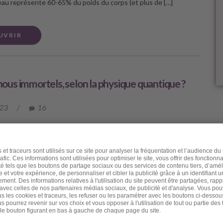
l’eau représente 60-65% du poids du corps (et plus de […]
UVRIR
us immortels, selon la physique quantique ?
023
/
16
er ami, J’avais le projet de rédiger une lettre sur les conseils
porter l’été et surtout pour « moins vieillir en été ». Mais j’ai été
une actualité malheureuse qui m’a donné envie de partager avec
ication à propos de notre possible immortalité quantique. Je
re brutalement et soudainement une très chère et très proche
plus que cela car nous travaillions parfois en binôme. Elle
ristina, elle était psychanalyste et psychothérapeute. Mais ses
rrêtaient pas là : elle utilisait ses indubitables dons de