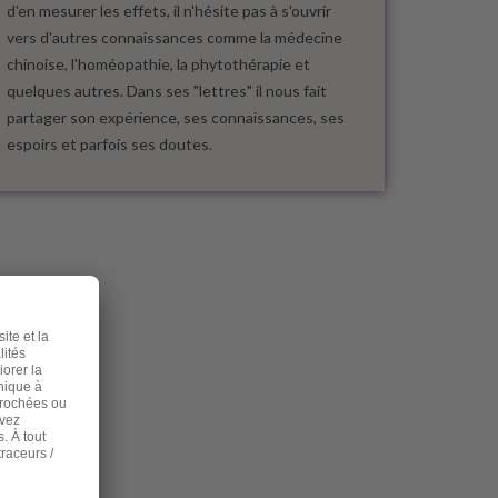
d'en mesurer les effets, il n'hésite pas à s'ouvrir
vers d'autres connaissances comme la médecine
chinoise, l'homéopathie, la phytothérapie et
quelques autres. Dans ses "lettres" il nous fait
partager son expérience, ses connaissances, ses
espoirs et parfois ses doutes.