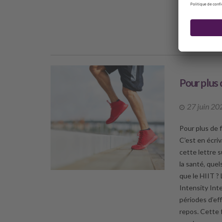
médiumnité af
DÉCO
Pour plus 
27 juin 20
Pour plus de 
C’est en écri
cette lettre s
la santé, que
que le HIIT ? 
Intensity Int
périodes d’ef
repos. Cette 