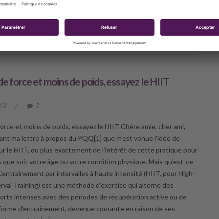
in de mieux aider […]
UVRIR
de force et moins de poids, essayez le HIIT
23
/
1
force et moins de poids, essayez le HIIT Chère amie, cher ami,
vant ma lettre à propos du PQQ[1] que m’est venue l’idée de
ur le HIIT, ou plus exactement de l’intérêt de cette pratique pour
ls que soit votre âge ou votre condition physique. Mais qu’est-ce
L’entraînement par intervalles à haute intensité (HIIT, pour High-
erval Training) est une méthode d’exercice qui alterne des
forts intenses avec des périodes de récupération active ou de
forme d’entraînement, devenue courante en raison de ses