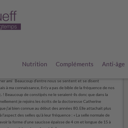
s constipé ?
Nutrition
Compléments
Anti-âge
e 2023
/
6
her ami Beaucoup d’entre nous se sentent et se disent
is à ma connaissance, il n’y a pas de bible de la fréquence de nos
c. ! Beaucoup de constipés ne le seraient-ils donc que dans la
nellement je rejoins les écrits de la doctoresse Catherine
ue j’ai bien connue au début des années 80. Elle attachait plus
 l’aspect des selles qu’à leur fréquence : « La selle normale de
avoir la forme d’une saucisse épaisse de 4 cm et longue de 15 à