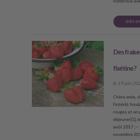
nombreux ava
DÉCO
Des fraise
fisétine ?
19 juin 20
Chère amie, ch
l’intérêt fon
rouges et en 
déjeuner[1], l
août 2017 ; –
novembre 2019