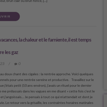
eur, brun clair ou brun foncé, […]
UVRIR
acances, la chaleur et le farniente, il est temps
e les gaz
023
/
0
e au doux chant des cigales : la rentrée approche. Voici quelques
onnels pour une rentrée sereine et productive. Travaillez sur le
ue j’étais petit (10 ans environ), j’avais un rituel pour le dernier
e me prélassais dans les vagues en me disant « cette fois c’est le
, et j’angoissais… Je pensais à tout ce qui m’attendait et dont je
vie. Le retour vers la grisaille, les contraintes horaires matinales