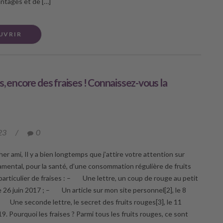
ntages et de […]
UVRIR
s, encore des fraises ! Connaissez-vous la
23
/
0
er ami, Il y a bien longtemps que j’attire votre attention sur
damental, pour la santé, d’une consommation régulière de fruits
particulier de fraises : – Une lettre, un coup de rouge au petit
e 26 juin 2017 ; – Un article sur mon site personnel[2], le 8
 Une seconde lettre, le secret des fruits rouges[3], le 11
. Pourquoi les fraises ? Parmi tous les fruits rouges, ce sont