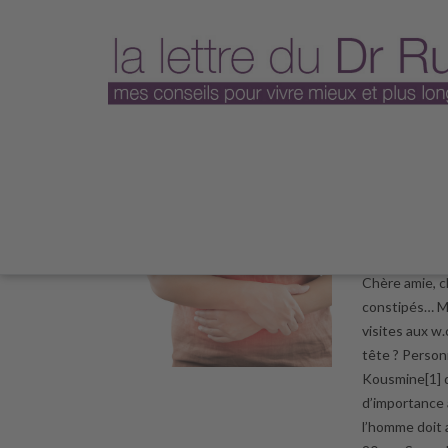
Plus jamai
20 octobr
Chère amie, c
constipés… Ma
visites aux w.
tête ? Person
Kousmine[1] q
d’importance à
l’homme doit 