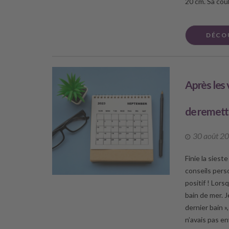
20 cm. Sa coul
DÉCO
Après les v
de remettr
30 août 2
Finie la siest
conseils pers
positif ! Lorsq
bain de mer. J
dernier bain »
n’avais pas en