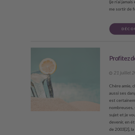
(je n’ai jamai
me sortir de f
DÉCO
Profitez d
21 juillet 
Chère amie, c
aussi ses dang
est certainem
nombreuses, si
sujet et je v
devenir, en ét
de 2003[2], l