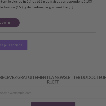
rtent le plus de fisétine : 625 g de fraises correspondent à 100
de fisétine (160µg de fisétine par gramme). Par […]
UVRIR
les plus anciens
RECEVEZ GRATUITEMENT LA NEWSLETTER DU DOCTEU
RUEFF