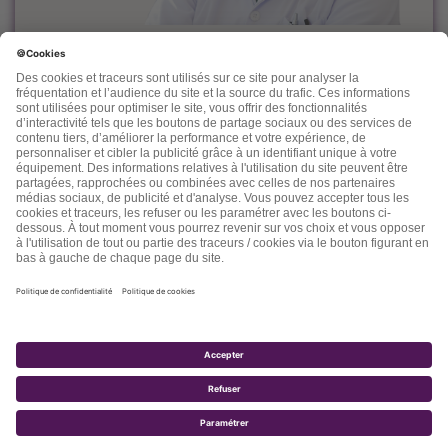
Le docteur Dominique Rueff, diplômé Universitaire de
Cancérologie, est, depuis des années un fervent défenseur
de la prévention et de l'accompagnement nutritionnel et
environnemental des maladies liées à l'âge.
Désireux de découvrir d'autres thérapeutiques et d'en
mesurer les effets, il n'hésite pas à s'ouvrir vers d'autres
connaissances comme la médecine chinoise, l'homéopathie,
la phytothérapie et quelques autres. Dans ses "lettres" il
nous fait partager son expérience, ses connaissances, ses
espoirs et parfois ses doutes.
2017 - TOTALE SANTÉ SA - TOUS DROITS RÉSERVÉS