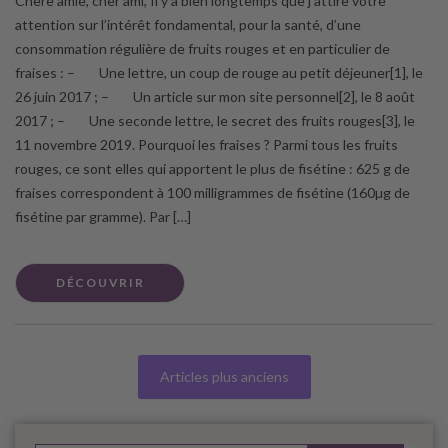
Chère amie, cher ami, Il y a bien longtemps que j’attire votre
attention sur l’intérêt fondamental, pour la santé, d’une
consommation régulière de fruits rouges et en particulier de
fraises : – Une lettre, un coup de rouge au petit déjeuner[1], le
26 juin 2017 ; – Un article sur mon site personnel[2], le 8 août
2017 ; – Une seconde lettre, le secret des fruits rouges[3], le
11 novembre 2019. Pourquoi les fraises ? Parmi tous les fruits
rouges, ce sont elles qui apportent le plus de fisétine : 625 g de
fraises correspondent à 100 milligrammes de fisétine (160µg de
fisétine par gramme). Par […]
DÉCOUVRIR
Articles plus anciens