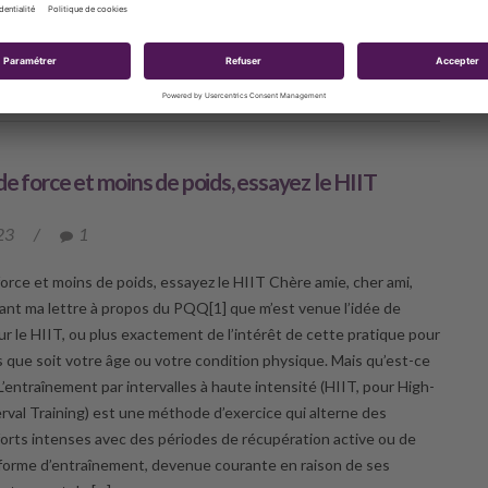
in de mieux aider […]
UVRIR
de force et moins de poids, essayez le HIIT
23
/
1
force et moins de poids, essayez le HIIT Chère amie, cher ami,
vant ma lettre à propos du PQQ[1] que m’est venue l’idée de
ur le HIIT, ou plus exactement de l’intérêt de cette pratique pour
ls que soit votre âge ou votre condition physique. Mais qu’est-ce
L’entraînement par intervalles à haute intensité (HIIT, pour High-
erval Training) est une méthode d’exercice qui alterne des
forts intenses avec des périodes de récupération active ou de
forme d’entraînement, devenue courante en raison de ses