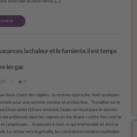
eur, brun clair ou brun foncé, […]
UVRIR
acances, la chaleur et le farniente, il est temps
e les gaz
023
/
0
e au doux chant des cigales : la rentrée approche. Voici quelques
onnels pour une rentrée sereine et productive. Travaillez sur le
ue j’étais petit (10 ans environ), j’avais un rituel pour le dernier
e me prélassais dans les vagues en me disant « cette fois c’est le
, et j’angoissais… Je pensais à tout ce qui m’attendait et dont je
vie. Le retour vers la grisaille, les contraintes horaires matinales