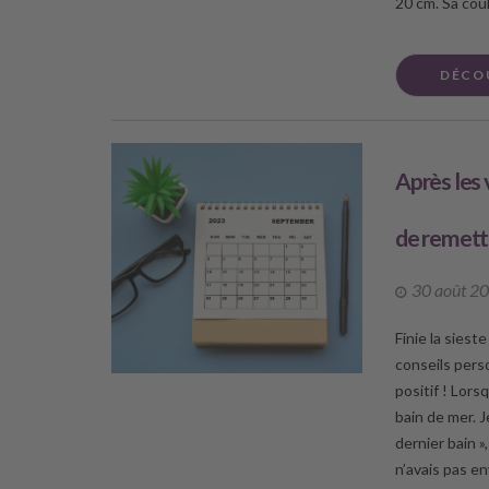
20 cm. Sa coul
DÉCO
Après les v
de remettr
30 août 2
Finie la siest
conseils pers
positif ! Lorsq
bain de mer. J
dernier bain »
n’avais pas en