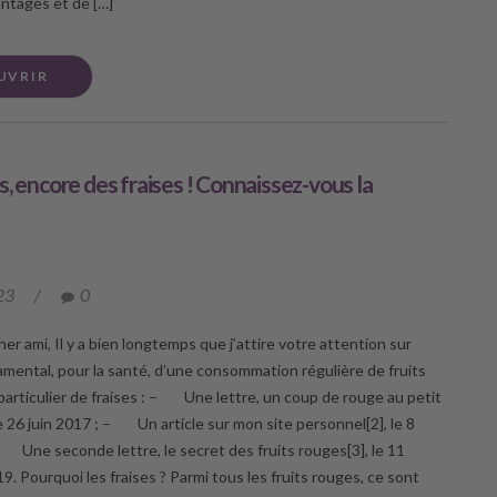
ntages et de […]
UVRIR
s, encore des fraises ! Connaissez-vous la
23
/
0
er ami, Il y a bien longtemps que j’attire votre attention sur
damental, pour la santé, d’une consommation régulière de fruits
particulier de fraises : – Une lettre, un coup de rouge au petit
e 26 juin 2017 ; – Un article sur mon site personnel[2], le 8
 Une seconde lettre, le secret des fruits rouges[3], le 11
. Pourquoi les fraises ? Parmi tous les fruits rouges, ce sont