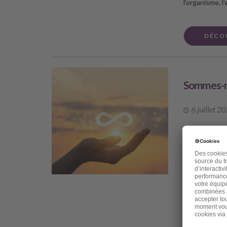
l’organisme, 
DÉCO
Sommes-no
6 juillet 2
Chère amie, ch
pour mieux sup
rattrapé par 
vous une publ
viens de perd
amie, et même 
s’appelait Ch
talents ne s’a