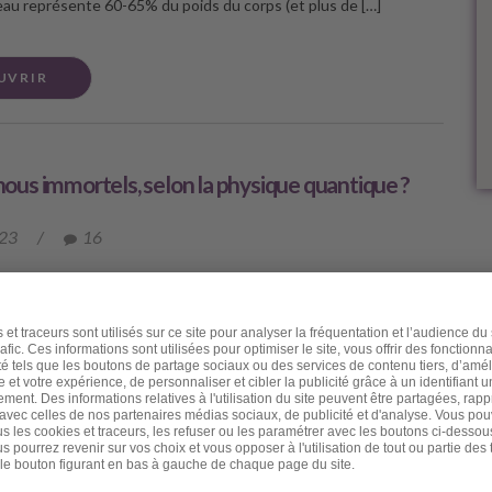
l’eau représente 60-65% du poids du corps (et plus de […]
UVRIR
us immortels, selon la physique quantique ?
023
/
16
er ami, J’avais le projet de rédiger une lettre sur les conseils
porter l’été et surtout pour « moins vieillir en été ». Mais j’ai été
une actualité malheureuse qui m’a donné envie de partager avec
ication à propos de notre possible immortalité quantique. Je
re brutalement et soudainement une très chère et très proche
plus que cela car nous travaillions parfois en binôme. Elle
ristina, elle était psychanalyste et psychothérapeute. Mais ses
rrêtaient pas là : elle utilisait ses indubitables dons de