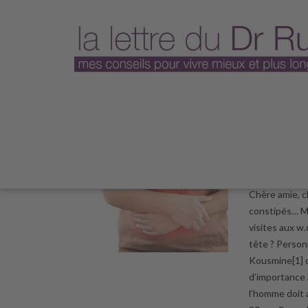
Plus jamai
20 octobr
Chère amie, c
constipés… Ma
visites aux w.
tête ? Person
Kousmine[1] q
d’importance à
l’homme doit 