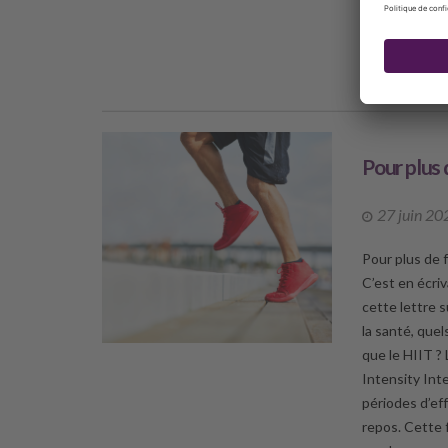
médiumnité af
DÉCO
Pour plus 
27 juin 20
Pour plus de 
C’est en écri
cette lettre s
la santé, que
que le HIIT ? 
Intensity Int
périodes d’ef
repos. Cette 