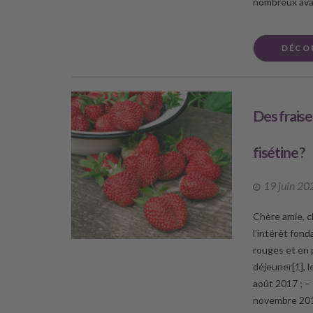
nombreux ava
DÉCO
Des fraise
fisétine ?
19 juin 20
Chère amie, ch
l’intérêt fon
rouges et en 
déjeuner[1], l
août 2017 ; –
novembre 2019