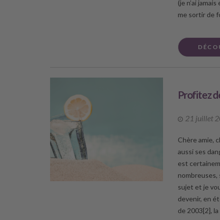
(je n’ai jamai
me sortir de f
DÉCO
Profitez d
21 juillet 
Chère amie, c
aussi ses dang
est certainem
nombreuses, si
sujet et je v
devenir, en ét
de 2003[2], l