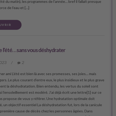
s été du matin), les programmes de l’année… bref il fallait presque
orce de l’eau et […]
UVRIR
e l’été… sans vous déshydrater
2023
/
2
her ami L’été est bien là avec ses promesses, ses joies… mais
ers. Le plus courant d’entre eux, le plus insidieux et le plus grave
ent la déshydratation. Bien entendu, les vertus du soleil sont
 l’ensoleillement est modéré. J’ai déjà écrit une lettre[1] sur ce
ous propose de vous y référer. Une hydratation optimale doit
é, un objectif essentiel La déshydratation fut, lors de la canicule
a première cause de décès chez les personnes âgées. Dans