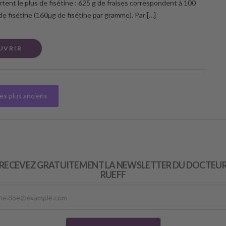
rtent le plus de fisétine : 625 g de fraises correspondent à 100
de fisétine (160µg de fisétine par gramme). Par […]
UVRIR
les plus anciens
RECEVEZ GRATUITEMENT LA NEWSLETTER DU DOCTEU
RUEFF