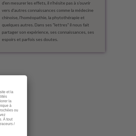
d'en mesurer les effets, il n'hésite pas à s'ouvrir
vers d'autres connaissances comme la médecine
chinoise, l'homéopathie, la phytothérapie et
quelques autres. Dans ses "lettres" il nous fait
partager son expérience, ses connaissances, ses
espoirs et parfois ses doutes.