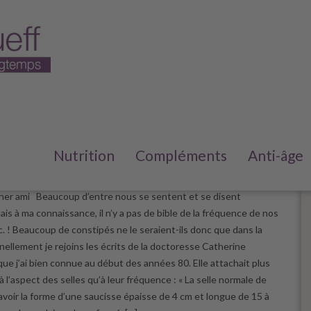
s constipé ?
Nutrition
Compléments
Anti-âge
e 2023
/
6
her ami Beaucoup d’entre nous se sentent et se disent
is à ma connaissance, il n’y a pas de bible de la fréquence de nos
c. ! Beaucoup de constipés ne le seraient-ils donc que dans la
nellement je rejoins les écrits de la doctoresse Catherine
ue j’ai bien connue au début des années 80. Elle attachait plus
 l’aspect des selles qu’à leur fréquence : « La selle normale de
avoir la forme d’une saucisse épaisse de 4 cm et longue de 15 à