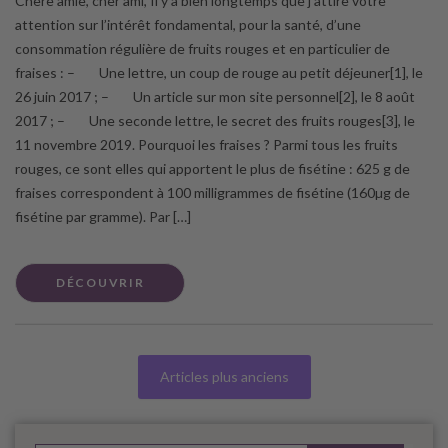
Chère amie, cher ami, Il y a bien longtemps que j’attire votre
attention sur l’intérêt fondamental, pour la santé, d’une
consommation régulière de fruits rouges et en particulier de
fraises : – Une lettre, un coup de rouge au petit déjeuner[1], le
26 juin 2017 ; – Un article sur mon site personnel[2], le 8 août
2017 ; – Une seconde lettre, le secret des fruits rouges[3], le
11 novembre 2019. Pourquoi les fraises ? Parmi tous les fruits
rouges, ce sont elles qui apportent le plus de fisétine : 625 g de
fraises correspondent à 100 milligrammes de fisétine (160µg de
fisétine par gramme). Par […]
DÉCOUVRIR
Articles plus anciens