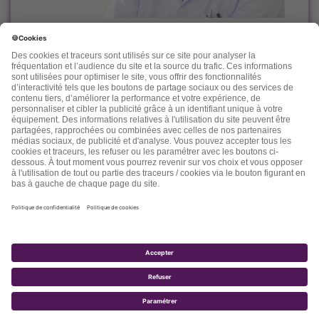
Le docteur Dominique Rueff, diplômé Universitaire de
Cancérologie, est, depuis des années un fervent défenseur
de la prévention et de l'accompagnement nutritionnel et
environnemental des maladies liées à l'âge.
Désireux de découvrir d'autres thérapeutiques et d'en
mesurer les effets, il n'hésite pas à s'ouvrir vers d'autres
connaissances comme la médecine chinoise, l'homéopathie,
la phytothérapie et quelques autres. Dans ses "lettres" il
nous fait partager son expérience, ses connaissances, ses
espoirs et parfois ses doutes.
2017 - TOTALE SANTÉ SA - TOUS DROITS RÉSERVÉS