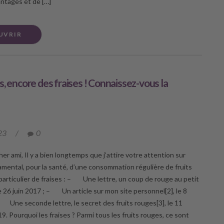
ntages et de […]
UVRIR
s, encore des fraises ! Connaissez-vous la
23
/
0
er ami, Il y a bien longtemps que j’attire votre attention sur
damental, pour la santé, d’une consommation régulière de fruits
particulier de fraises : – Une lettre, un coup de rouge au petit
e 26 juin 2017 ; – Un article sur mon site personnel[2], le 8
 Une seconde lettre, le secret des fruits rouges[3], le 11
. Pourquoi les fraises ? Parmi tous les fruits rouges, ce sont