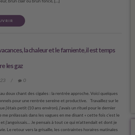
eur, brun clair ou brun foncé, […]
UVRIR
acances, la chaleur et le farniente, il est temps
e les gaz
023
/
0
e au doux chant des cigales : la rentrée approche. Voici quelques
onnels pour une rentrée sereine et productive. Travaillez sur le
ue j’étais petit (10 ans environ), j’avais un rituel pour le dernier
e me prélassais dans les vagues en me disant « cette fois c’est le
, et j’angoissais… Je pensais à tout ce qui m’attendait et dont je
vie. Le retour vers la grisaille, les contraintes horaires matinales