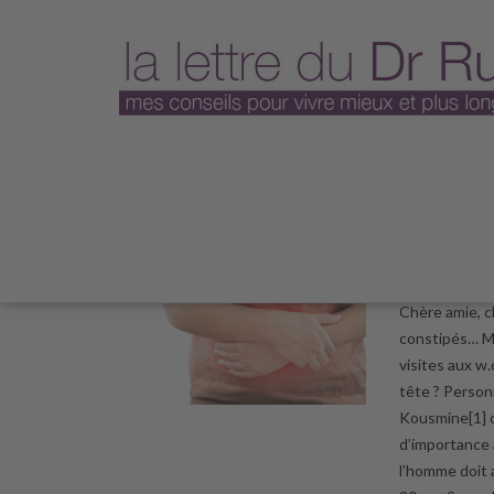
Plus jamai
20 octobr
Chère amie, c
constipés… Ma
visites aux w.
tête ? Person
Kousmine[1] q
d’importance à
l’homme doit 