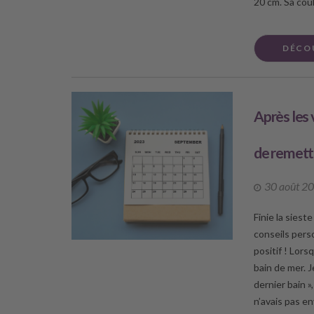
20 cm. Sa coul
DÉCO
Après les v
de remettr
30 août 2
Finie la siest
conseils pers
positif ! Lorsq
bain de mer. J
dernier bain »
n’avais pas en