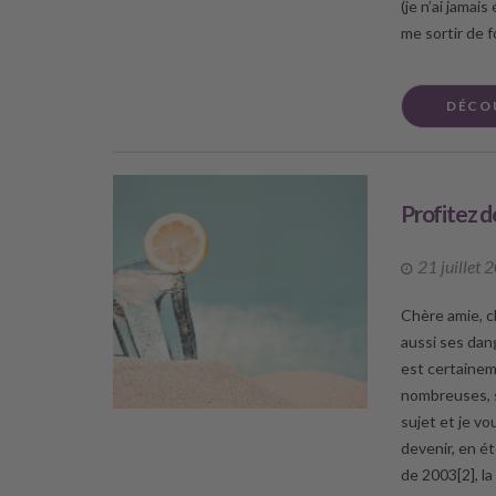
(je n’ai jamai
me sortir de f
DÉCO
Profitez d
21 juillet 
Chère amie, c
aussi ses dang
est certainem
nombreuses, si
sujet et je v
devenir, en ét
de 2003[2], l