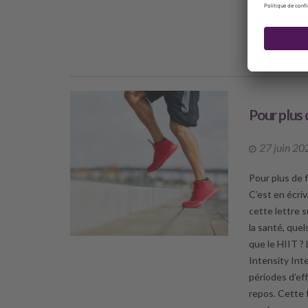
médiumnité af
DÉCO
Pour plus 
27 juin 20
Pour plus de 
C’est en écri
cette lettre s
la santé, que
que le HIIT ? 
Intensity Int
périodes d’ef
repos. Cette 