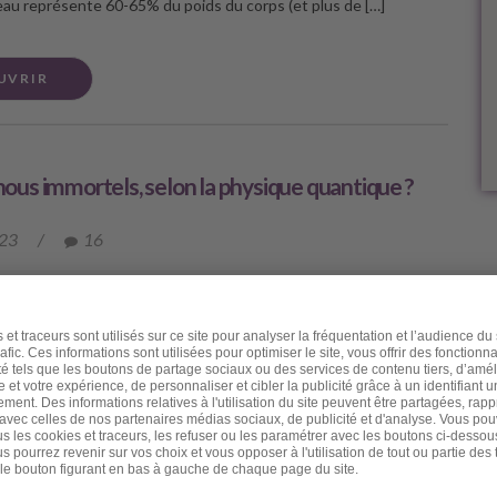
l’eau représente 60-65% du poids du corps (et plus de […]
UVRIR
us immortels, selon la physique quantique ?
023
/
16
er ami, J’avais le projet de rédiger une lettre sur les conseils
porter l’été et surtout pour « moins vieillir en été ». Mais j’ai été
une actualité malheureuse qui m’a donné envie de partager avec
ication à propos de notre possible immortalité quantique. Je
re brutalement et soudainement une très chère et très proche
plus que cela car nous travaillions parfois en binôme. Elle
ristina, elle était psychanalyste et psychothérapeute. Mais ses
rrêtaient pas là : elle utilisait ses indubitables dons de