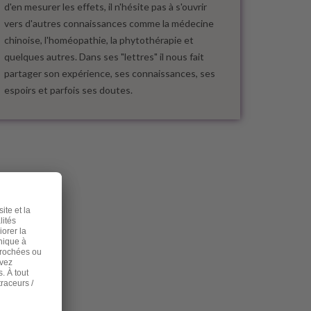
d'en mesurer les effets, il n'hésite pas à s'ouvrir
vers d'autres connaissances comme la médecine
chinoise, l'homéopathie, la phytothérapie et
quelques autres. Dans ses "lettres" il nous fait
partager son expérience, ses connaissances, ses
espoirs et parfois ses doutes.