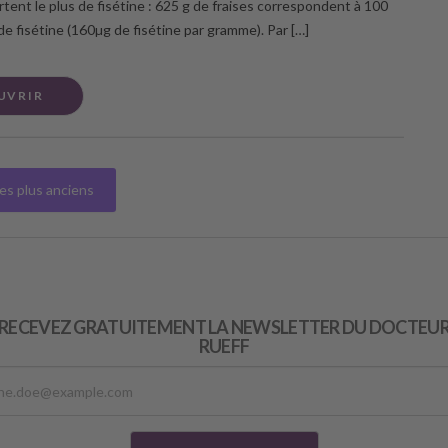
rtent le plus de fisétine : 625 g de fraises correspondent à 100
de fisétine (160µg de fisétine par gramme). Par […]
UVRIR
les plus anciens
RECEVEZ GRATUITEMENT LA NEWSLETTER DU DOCTEU
RUEFF