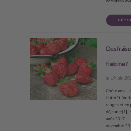
nombreux ava
DÉCO
Des fraise
fisétine ?
19 juin 20
Chère amie, ch
l’intérêt fon
rouges et en 
déjeuner[1], l
août 2017 ; –
novembre 2019