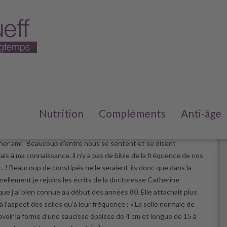
s constipé ?
Nutrition
Compléments
Anti-âge
e 2023
/
6
her ami Beaucoup d’entre nous se sentent et se disent
is à ma connaissance, il n’y a pas de bible de la fréquence de nos
c. ! Beaucoup de constipés ne le seraient-ils donc que dans la
nellement je rejoins les écrits de la doctoresse Catherine
ue j’ai bien connue au début des années 80. Elle attachait plus
 l’aspect des selles qu’à leur fréquence : « La selle normale de
avoir la forme d’une saucisse épaisse de 4 cm et longue de 15 à