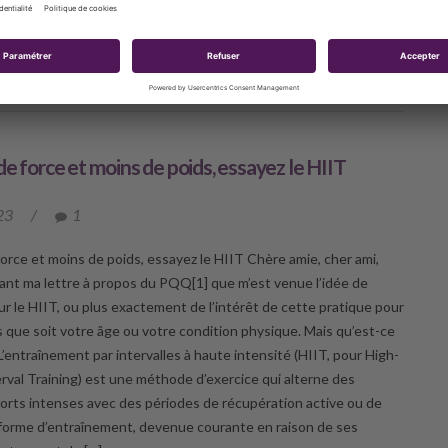
in de mieux aider […]
UVRIR
de force et moins de poids, essayez le HIIT
23
/
1
force et moins de poids, essayez le HIIT Chère amie, cher ami,
vant ma lettre à propos du PQQ[1] que m’est venue l’idée de
ur le HIIT, ou plus exactement de l’intérêt de cette pratique pour
ls que soit votre âge ou votre condition physique. Mais qu’est-ce
L’entraînement par intervalles à haute intensité (HIIT, pour High-
erval Training) est une méthode d’exercice qui alterne des
forts intenses avec des périodes de récupération active ou de
forme d’entraînement, devenue courante en raison de ses