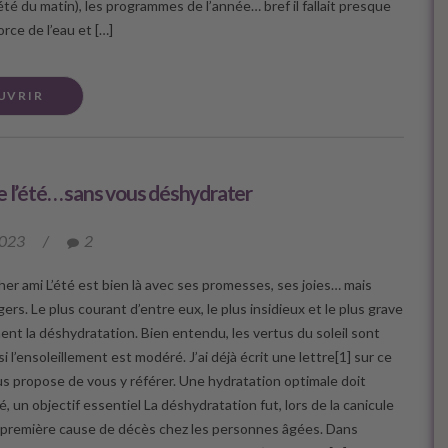
s été du matin), les programmes de l’année… bref il fallait presque
orce de l’eau et […]
UVRIR
e l’été… sans vous déshydrater
2023
/
2
her ami L’été est bien là avec ses promesses, ses joies… mais
ers. Le plus courant d’entre eux, le plus insidieux et le plus grave
ent la déshydratation. Bien entendu, les vertus du soleil sont
 l’ensoleillement est modéré. J’ai déjà écrit une lettre[1] sur ce
ous propose de vous y référer. Une hydratation optimale doit
é, un objectif essentiel La déshydratation fut, lors de la canicule
a première cause de décès chez les personnes âgées. Dans