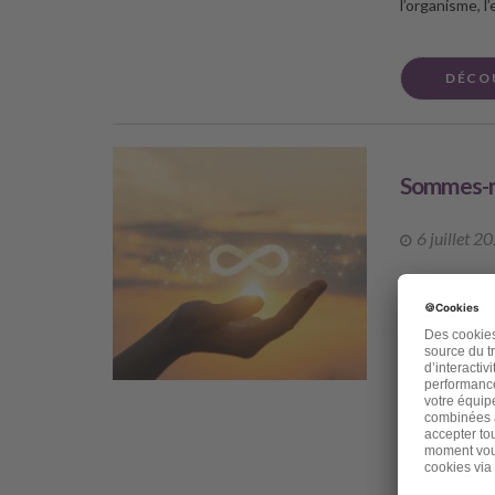
l’organisme, 
DÉCO
Sommes-no
6 juillet 2
Chère amie, ch
pour mieux sup
rattrapé par 
vous une publ
viens de perd
amie, et même 
s’appelait Ch
talents ne s’a