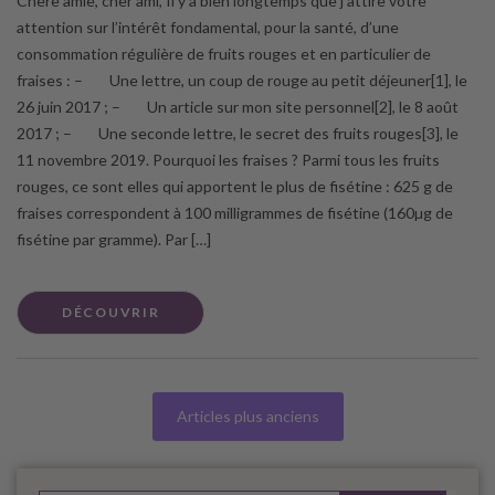
Chère amie, cher ami, Il y a bien longtemps que j’attire votre
attention sur l’intérêt fondamental, pour la santé, d’une
consommation régulière de fruits rouges et en particulier de
fraises : – Une lettre, un coup de rouge au petit déjeuner[1], le
26 juin 2017 ; – Un article sur mon site personnel[2], le 8 août
2017 ; – Une seconde lettre, le secret des fruits rouges[3], le
11 novembre 2019. Pourquoi les fraises ? Parmi tous les fruits
rouges, ce sont elles qui apportent le plus de fisétine : 625 g de
fraises correspondent à 100 milligrammes de fisétine (160µg de
fisétine par gramme). Par […]
DÉCOUVRIR
Articles plus anciens