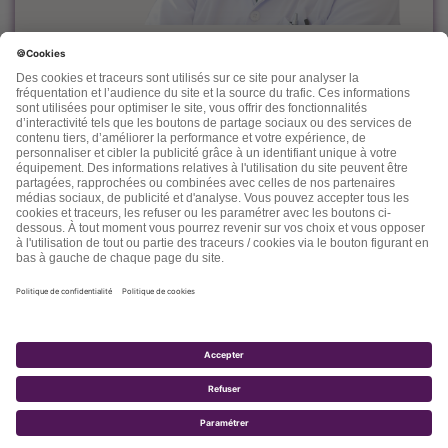
Le docteur Dominique Rueff, diplômé Universitaire de
Cancérologie, est, depuis des années un fervent défenseur
de la prévention et de l'accompagnement nutritionnel et
environnemental des maladies liées à l'âge.
Désireux de découvrir d'autres thérapeutiques et d'en
mesurer les effets, il n'hésite pas à s'ouvrir vers d'autres
connaissances comme la médecine chinoise, l'homéopathie,
la phytothérapie et quelques autres. Dans ses "lettres" il
nous fait partager son expérience, ses connaissances, ses
espoirs et parfois ses doutes.
2017 - TOTALE SANTÉ SA - TOUS DROITS RÉSERVÉS