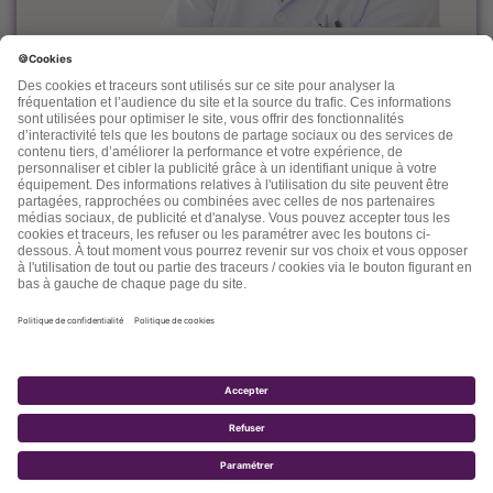
Le docteur Dominique Rueff, diplômé Universitaire de
Cancérologie, est, depuis des années un fervent défenseur
de la prévention et de l'accompagnement nutritionnel et
environnemental des maladies liées à l'âge.
Désireux de découvrir d'autres thérapeutiques et d'en
mesurer les effets, il n'hésite pas à s'ouvrir vers d'autres
connaissances comme la médecine chinoise, l'homéopathie,
la phytothérapie et quelques autres. Dans ses "lettres" il
nous fait partager son expérience, ses connaissances, ses
espoirs et parfois ses doutes.
2017 - TOTALE SANTÉ SA - TOUS DROITS RÉSERVÉS