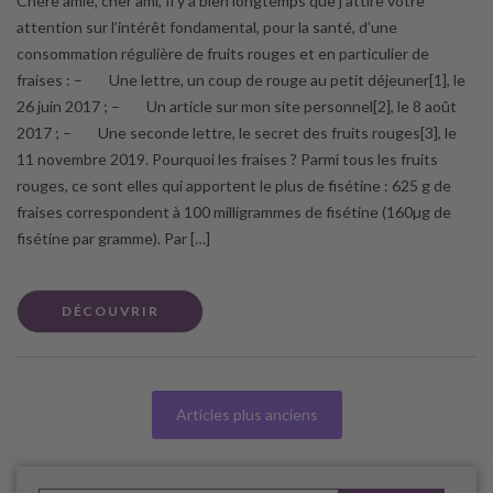
Chère amie, cher ami, Il y a bien longtemps que j’attire votre
attention sur l’intérêt fondamental, pour la santé, d’une
consommation régulière de fruits rouges et en particulier de
fraises : – Une lettre, un coup de rouge au petit déjeuner[1], le
26 juin 2017 ; – Un article sur mon site personnel[2], le 8 août
2017 ; – Une seconde lettre, le secret des fruits rouges[3], le
11 novembre 2019. Pourquoi les fraises ? Parmi tous les fruits
rouges, ce sont elles qui apportent le plus de fisétine : 625 g de
fraises correspondent à 100 milligrammes de fisétine (160µg de
fisétine par gramme). Par […]
DÉCOUVRIR
Articles plus anciens