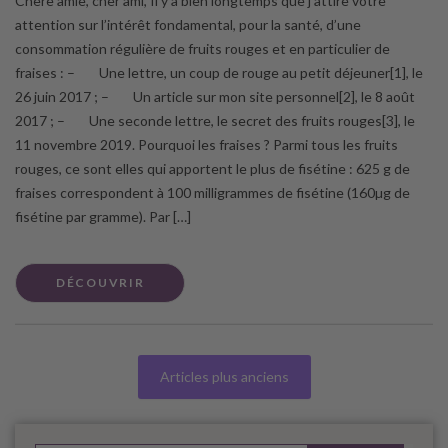
Chère amie, cher ami, Il y a bien longtemps que j’attire votre
attention sur l’intérêt fondamental, pour la santé, d’une
consommation régulière de fruits rouges et en particulier de
fraises : – Une lettre, un coup de rouge au petit déjeuner[1], le
26 juin 2017 ; – Un article sur mon site personnel[2], le 8 août
2017 ; – Une seconde lettre, le secret des fruits rouges[3], le
11 novembre 2019. Pourquoi les fraises ? Parmi tous les fruits
rouges, ce sont elles qui apportent le plus de fisétine : 625 g de
fraises correspondent à 100 milligrammes de fisétine (160µg de
fisétine par gramme). Par […]
DÉCOUVRIR
Articles plus anciens