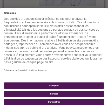
Le docteur Dominique Rueff, diplômé Universitaire de
Cancérologie, est, depuis des années un fervent défenseur
de la prévention et de l'accompagnement nutritionnel et
environnemental des maladies liées à l'âge.
Désireux de découvrir d'autres thérapeutiques et d'en
mesurer les effets, il n'hésite pas à s'ouvrir vers d'autres
connaissances comme la médecine chinoise, l'homéopathie,
la phytothérapie et quelques autres. Dans ses "lettres" il
nous fait partager son expérience, ses connaissances, ses
espoirs et parfois ses doutes.
2017 - TOTALE SANTÉ SA - TOUS DROITS RÉSERVÉS